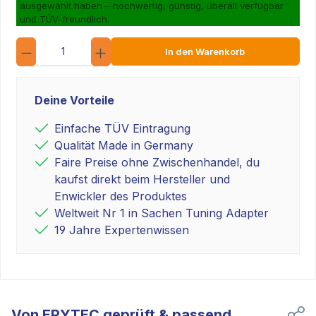
ausgewählt haben – hochwertig, günstig, überall verfügbar
und TÜV-freundlich.
Anzahl
In den Warenkorb
Deine Vorteile
Einfache TÜV Eintragung
Qualität Made in Germany
Faire Preise ohne Zwischenhandel, du
kaufst direkt beim Hersteller und
Enwickler des Produktes
Weltweit Nr 1 in Sachen Tuning Adapter
19 Jahre Expertenwissen
Von EPYTEC geprüft & passend