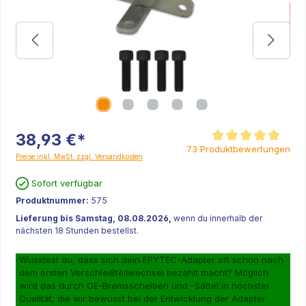
38,93 €*
Durchschnittliche Bew
73 Produktbewertungen
Preise inkl. MwSt. zzgl. Versandkosten
Sofort verfügbar
Produktnummer:
575
Lieferung bis Samstag, 08.08.2026,
wenn du innerhalb der
nächsten 18 Stunden bestellst.
Wusstest du, dass sich dein EPYTEC-Adapter oft schon nach
dem ersten Verschleißteilwechsel bezahlt macht? Möglich
wird das durch OE-Bremsscheiben und -Sättel in höchster
Qualität, die wir bewusst bei der Entwicklung der Adapter