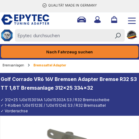
QUALITÄT MADE IN GERMANY
halt springen
Nach Fahrzeug suchen
Bremsanlagen
Bremssattel Adapter
Golf Corrado VR6 16V Bremsen Adapter Bremse R32 S3
TT 1,8T Bremsanlage 312x25 334x32
✓ 312x25 1J0615301AA 1J0615302A S3 / R32 Bremsscheibe
✓ 1-Kolben 1J0615123E / 1J0615124E S3 / R32 Bremssattel
✓ Vorderachse
K