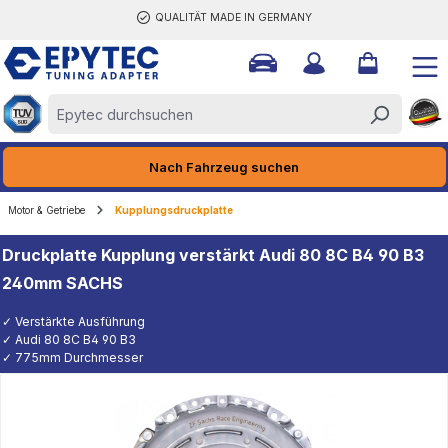
QUALITÄT MADE IN GERMANY
halt springen
Nach Fahrzeug suchen
Motor & Getriebe
Kupplungsdruckplatte
Druckplatte Kupplung verstärkt Audi 80 8C B4 90 B3
240mm SACHS
✓ Verstärkte Ausführung
✓ Audi 80 8C B4 90 B3
✓ 775mm Durchmesser