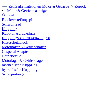
Zeige alle Kategorien
Motor & Getriebe
Zurück
Motor & Getriebe anzeigen
Ölhobel
Blockversteifungsplatte
Schwungrad
Kupplung
Kupplungsdruckplatte
Kupplungssatz mit Schwungrad
Hitzeschutzblech
Motorhalter & Getriebehalter
Gaspedal Adapter
Getriebeteile
Motorlager & Getriebelager
mechanische Kupplung
hydraulische Kupplung
Schaltgestänge