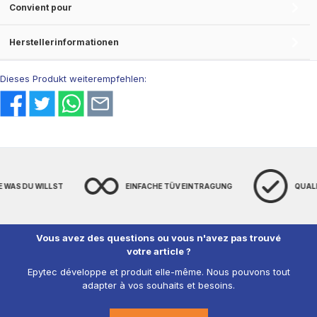
Convient pour
Herstellerinformationen
Dieses Produkt weiterempfehlen:
S DU WILLST
EINFACHE TÜV EINTRAGUNG
QUALITÄT
Vous avez des questions ou vous n'avez pas trouvé
votre article ?
Epytec développe et produit elle-même. Nous pouvons tout
adapter à vos souhaits et besoins.