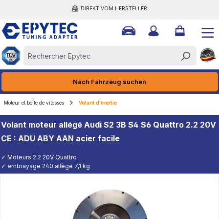
DIREKT VOM HERSTELLER
tenu principal
Nach Fahrzeug suchen
Moteur et boîte de vitesses
Volant d'inertie
Volant moteur allégé Audi S2 3B S4 S6 Quattro 2.2 20V
CE : ADU ABY AAN acier facile
✓ Moteurs 2.2 20V Quattro
✓ embrayage 240 allège 7,1 kg