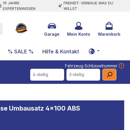
19 JAHRE
FREIHEIT: VERBAUE WAS DU
EXPERTENWISSEN
WILLST
Garage
Mein Konto
Warenkorb
% SALE %
Hilfe & Kontakt
Fahrzeug Schlüsselnummer
4-stellig
3-stellig
chse Umbausatz 4x100 ABS