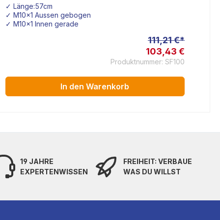
✓ Länge:57cm
✓ 
✓ M10x1 Aussen gebogen
✓ G
✓ M10x1 Innen gerade
✓ 
111,21 €*
103,43 €
Produktnummer: SF100
In den Warenkorb
19 JAHRE
FREIHEIT: VERBAUE
EXPERTENWISSEN
WAS DU WILLST