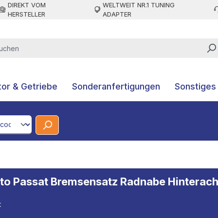
DIREKT VOM
WELTWEIT NR.1 TUNING
HERSTELLER
ADAPTER
or & Getriebe
Sonderanfertigungen
Sonstiges
CodeId
ento Passat Bremsensatz Radnabe Hintera
t