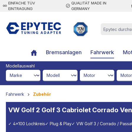
EINFACHE TÜV
QUALITÄT MADE IN
inhalt springen
EINTRAGUNG
GERMANY
Bremsanlagen
Fahrwerk
Mot
Modellauswahl
brandId
modelId
engineId
engine
Fahrwerk
Zubehör
VW Golf 2 Golf 3 Cabriolet Corrado V
✓ 4x100 Lochkreis
✓ Plug & Play
✓ VW Golf 3 / Corrado / Passa