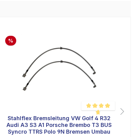
%
Stahlflex Bremsleitung VW Golf 4 R32
ertung von 4.9 von 5 Sternen
Durchschnittliche Bewertu
Audi A3 S3 A1 Porsche Brembo T3 BUS
K
Syncro TTRS Polo 9N Bremsen Umbau