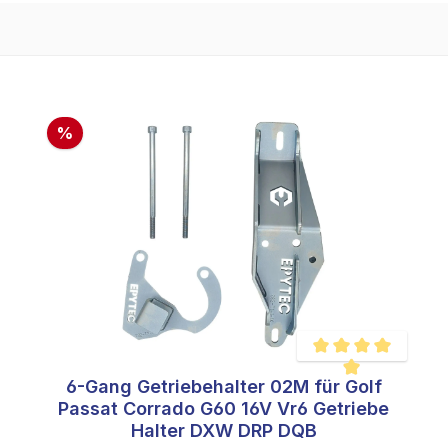
%
6-Gang Getriebehalter 02M für Golf
e Bewertung von 4.9 von 5 Sternen
Durchschnittliche Bew
Passat Corrado G60 16V Vr6 Getriebe
Halter DXW DRP DQB