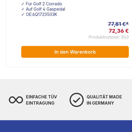
✓ Für Golf 2 Corrado
✓ Auf Golf 4 Gaspedal
✓ OE:6Q1723503K
 €*
77,81 €*
7 €
72,36 €
719
Produktnummer: 863
In den Warenkorb
EINFACHE TÜV
QUALITÄT MADE
EINTRAGUNG
IN GERMANY