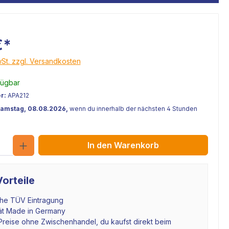
€*
wSt. zzgl. Versandkosten
fügbar
r:
APA212
Samstag, 08.08.2026,
wenn du innerhalb der nächsten 4 Stunden
Anzahl
In den Warenkorb
orteile
che TÜV Eintragung
tät Made in Germany
Preise ohne Zwischenhandel, du kaufst direkt beim