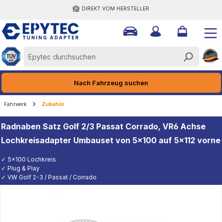
DIREKT VOM HERSTELLER
halt springen
Nach Fahrzeug suchen
Fahrwerk
Zubehör
Radnaben Satz Golf 2/3 Passat Corrado, VR6 Achse
Lochkreisadapter Umbauset von 5x100 auf 5x112 vorne
✓ 5x100 Lochkreis
✓ Plug & Play
✓ VW Golf 2-3 / Passat / Corrado