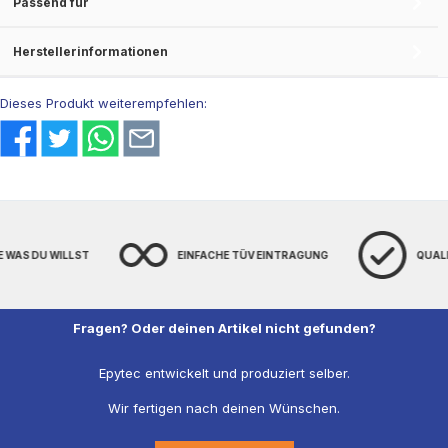
Passend für
Herstellerinformationen
Dieses Produkt weiterempfehlen:
E WAS DU WILLST
EINFACHE TÜV EINTRAGUNG
QUAL
Fragen? Oder deinen Artikel nicht gefunden?
Epytec entwickelt und produziert selber.
Wir fertigen nach deinen Wünschen.