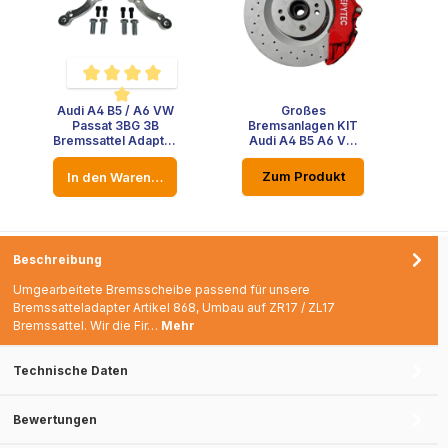
Audi A4 B5 / A6 VW
Großes
Durchschnittliche Bewertung von 5 von 5 Sternen
Passat 3BG 3B
Bremsanlagen KIT
Bremssattel Adapter
Audi A4 B5 A6 VW
Porsche Cayenne
Passat 3BG 3B
Bremsen ZR17
Porsche Cayenne
Zum Produkt
In den Warenkorb
Touareg BM5 umbau
ZL17 ZR17
Bremsscheibe
Bremssattel
330x32mm
Bremsscheibe
Beschreibung
Umgearbeitete Bremsscheibe passend für unsere
Bremssatteladapter Artikel 868, Umbau auf ZR17 / ZL17
Bremssattel. Wir die Fir…
Mehr
Technische Daten
Bewertungen