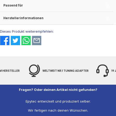
Passend für
Herstellerinformationen
Dieses Produkt weiterempfehlen:
M HERSTELLER
WELTWEIT NR.1 TUNING ADAPTER
19
Fragen? Oder deinen Artikel nicht gefunden?
Epytec entwickelt und produziert selber.
Wir fertigen nach deinen Wünschen.