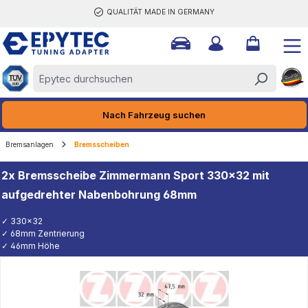
QUALITÄT MADE IN GERMANY
halt springen
Nach Fahrzeug suchen
Bremsanlagen
Bremsscheiben
2x Bremsscheibe Zimmermann Sport 330x32 mit
aufgedrehter Nabenbohrung 68mm
✓ 330x32
✓ 68mm Zentrierung
✓ 46mm Höhe