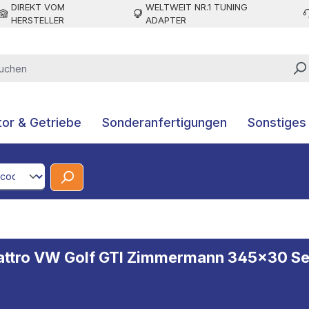
DIREKT VOM
WELTWEIT NR.1 TUNING
HERSTELLER
ADAPTER
or & Getriebe
Sonderanfertigungen
Sonstiges
CodeId
uattro VW Golf GTI Zimmermann 345x30 Se