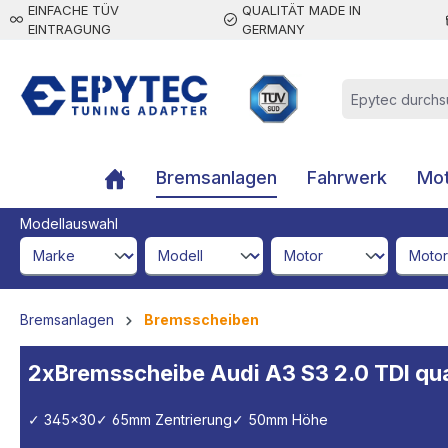
EINFACHE TÜV
QUALITÄT MADE IN
inhalt springen
EINTRAGUNG
GERMANY
Bremsanlagen
Fahrwerk
Mot
Modellauswahl
brandId
modelId
engineId
engine
Bremsanlagen
Bremsscheiben
2xBremsscheibe Audi A3 S3 2.0 TDI q
✓ 345x30
✓ 65mm Zentrierung
✓ 50mm Höhe