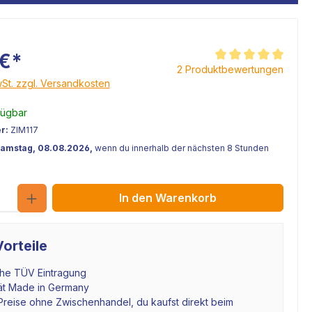
 €*
Durchschnittliche Be
2 Produktbewertungen
wSt. zzgl. Versandkosten
fügbar
r:
ZIM117
Samstag, 08.08.2026,
wenn du innerhalb der nächsten 8 Stunden
Anzahl
In den Warenkorb
orteile
che TÜV Eintragung
tät Made in Germany
Preise ohne Zwischenhandel, du kaufst direkt beim