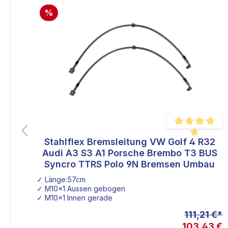
%
s
Stahlflex Bremsleitung VW Golf 4 R32
liche Bewertung von 4.5 von 5 Sternen
Durchschnittlich
Audi A3 S3 A1 Porsche Brembo T3 BUS
Syncro TTRS Polo 9N Bremsen Umbau
✓ Länge:57cm
✓ M10x1 Aussen gebogen
✓ M10x1 Innen gerade
 €*
111,21 €*
9 €
103,43 €