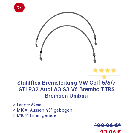
%
Stahlflex Bremsleitung VW Golf 5/6/7
e Bewertung von 4.8 von 5 Sternen
Durchschnittliche Bew
GTI R32 Audi A3 S3 V6 Brembo TTRS
Bremsen Umbau
✓ Länge: 69cm
✓ M10x1 Aussen 45° gebogen
✓ M10x1 Innen gerade
100,06 €*
93,06 €