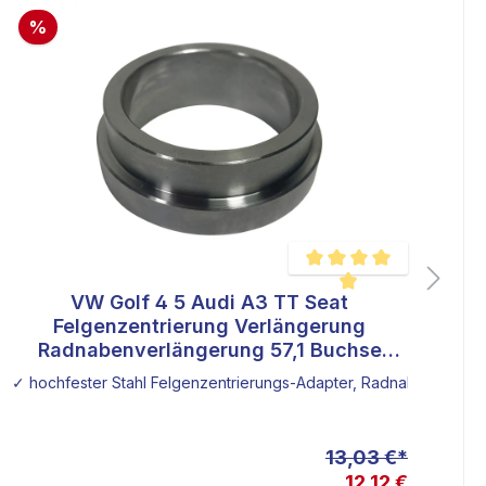
%
VW Golf 4 5 Audi A3 TT Seat
ertung von 4.8 von 5 Sternen
Durchschnittliche Bewertu
Felgenzentrierung Verlängerung
Radnabenverlängerung 57,1 Buchse
Spurplatten Umbau Bremse
✓ hochfester Stahl Felgenzentrierungs-Adapter, Radnabenverlän
✓ 
✓ 
✓ 
13,03 €*
12,12 €