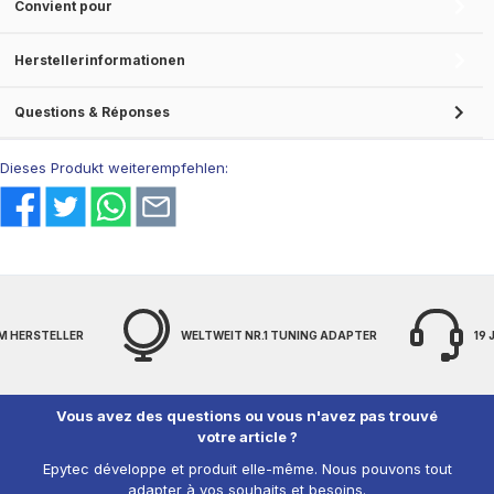
Convient pour
Herstellerinformationen
Questions & Réponses
Dieses Produkt weiterempfehlen:
NR.1 TUNING ADAPTER
19 JAHRE EXPERTENWISSEN
F
Vous avez des questions ou vous n'avez pas trouvé
votre article ?
Epytec développe et produit elle-même. Nous pouvons tout
adapter à vos souhaits et besoins.