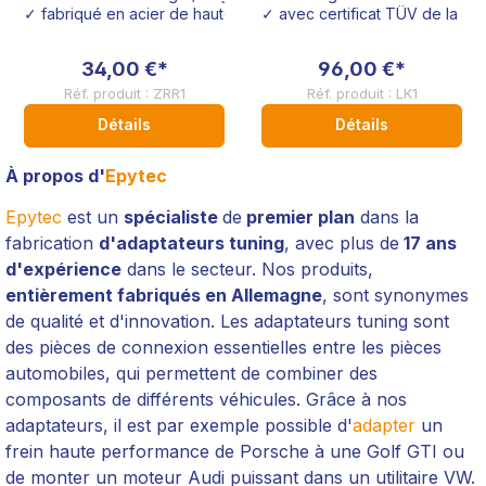
fabrication spéciale
fabrication spéciale
✓ fabriqué en acier de haute résistance
✓ avec certificat TÜV de la mei
Audi VW Seat Opel
Honda
34,00 €*
96,00 €*
Réf. produit : ZRR1
Réf. produit : LK1
Détails
Détails
À propos d'
Epytec
Epytec
est un
spécialiste
de
premier plan
dans la
fabrication
d'adaptateurs tuning
, avec plus de
17 ans
d'expérience
dans le secteur. Nos produits,
entièrement fabriqués en Allemagne
, sont synonymes
de qualité et d'innovation. Les adaptateurs tuning sont
des pièces de connexion essentielles entre les pièces
automobiles, qui permettent de combiner des
composants de différents véhicules. Grâce à nos
adaptateurs, il est par exemple possible d'
adapter
un
frein haute performance de Porsche à une Golf GTI ou
de monter un moteur Audi puissant dans un utilitaire VW.