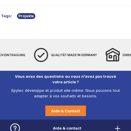
Tags:
Projekte
MADE IN GERMANY
DIREKT VOM HERSTELLER
WELTWE
Vous avez des questions ou vous n'avez pas trouvé
votre article ?
Epytec développe et produit elle-même. Nous pouvons tout
adapter à vos souhaits et besoins.
Aide & Contact
Aide & contact