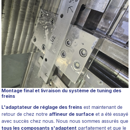
Montage final et livraison du système de tuning des
freins
L'adaptateur de réglage des freins
est maintenant de
retour de chez notre
affineur de surface
et a été essayé
avec succès chez nous. Nous nous sommes assurés que
tous les composants s'adaptent
parfaitement et que le