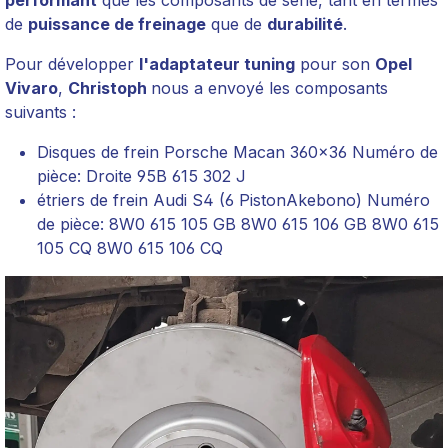
performant
que les composants de série, tant en termes
de
puissance de freinage
que de
durabilité
.
Pour développer
l'adaptateur tuning
pour son
Opel
Vivaro
,
Christoph
nous a envoyé les composants
suivants :
Disques de frein Porsche Macan 360x36 Numéro de
pièce: Droite 95B 615 302 J
étriers de frein Audi S4 (6 PistonAkebono) Numéro
de pièce: 8W0 615 105 GB 8W0 615 106 GB 8W0 615
105 CQ 8W0 615 106 CQ