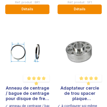
Réf. produit : BR1
Réf. produit : SF1
Détails
Détails
Anneau de centrage
Adaptateur cercle
Note moyenne de 5 sur 5 étoiles
Note moyenne de 4.8
/ bague de centrage
de trou spacer
pour disque de frein
plaque
sur mesure
élargissement
✓ anneau de centrage / bague de centrage exclusive, fabricatio
✓ à configurer soi-même