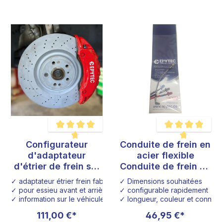
Configurateur
Conduite de frein en
Note moyenne de 4.6 sur 5 étoiles
Note moyenne de 4.7
d'adaptateur
acier flexible
d'étrier de frein sur
Conduite de frein en
mesure
acier flexible
✓ adaptateur étrier frein fabrication spéciale
✓ Dimensions souhaitées
Fabrication spéciale
✓ pour essieu avant et arrière
✓ configurable rapidement
Configurateur
✓ information sur le véhicule
✓ longueur, couleur et connexi
111,00 €*
46,95 €*