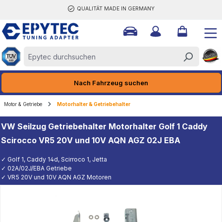
QUALITÄT MADE IN GERMANY
halt springen
Nach Fahrzeug suchen
Motor & Getriebe
Motorhalter & Getriebehalter
VW Seilzug Getriebehalter Motorhalter Golf 1 Caddy
Scirocco VR5 20V und 10V AQN AGZ 02J EBA
✓ Golf 1, Caddy 14d, Scirroco 1, Jetta
✓ 02A/02J/EBA Getriebe
✓ VR5 20V und 10V AQN AGZ Motoren
K