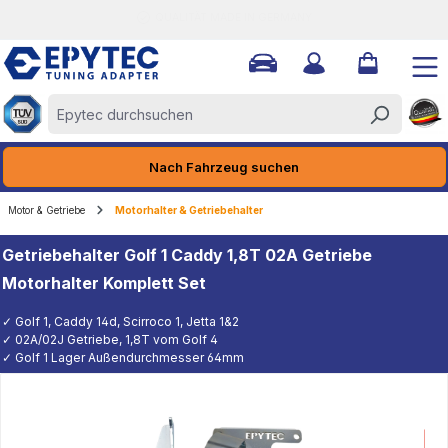
DIREKT VOM HERSTELLER
halt springen
Nach Fahrzeug suchen
Motor & Getriebe
Motorhalter & Getriebehalter
Getriebehalter Golf 1 Caddy 1,8T 02A Getriebe
Motorhalter Komplett Set
✓ Golf 1, Caddy 14d, Scirroco 1, Jetta 1&2
✓ 02A/02J Getriebe, 1,8T vom Golf 4
✓ Golf 1 Lager Außendurchmesser 64mm
Kund