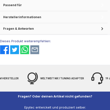
Passend für
Herstellerinformationen
Fragen & Antworten
Dieses Produkt weiterempfehlen:
TWEIT NR.1 TUNING ADAPTER
19 JAHRE EXPERTENWISSEN
Fragen? Oder deinen Artikel nicht gefunden?
Epytec entwickelt und produziert selber.