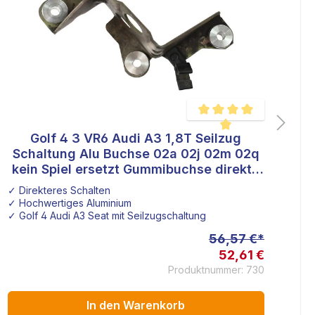
Golf 4 3 VR6 Audi A3 1,8T Seilzug
V
wertung von 5 von 5 Sternen
Durchschnittliche Bewertu
Schaltung Alu Buchse 02a 02j 02m 02q
kein Spiel ersetzt Gummibuchse direkte
Schaltung
✓ Direkteres Schalten
✓ 
✓ Hochwertiges Aluminium
✓ G
✓ Golf 4 Audi A3 Seat mit Seilzugschaltung
✓ 
56,57 €*
52,61 €
Produktnummer: 730
In den Warenkorb