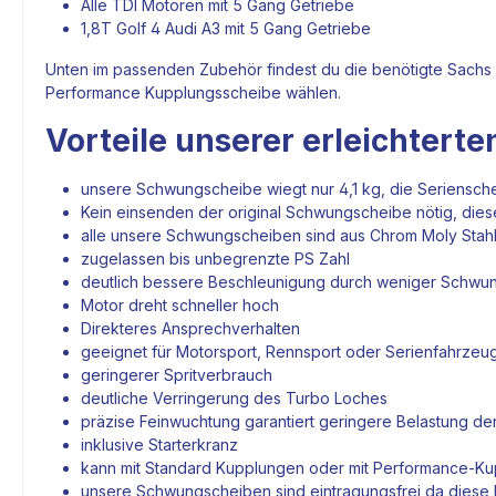
Alle TDI
Motoren
mit 5 Gang
Getriebe
1,8T Golf 4 Audi A3 mit 5 Gang
Getriebe
Unten im passenden Zubehör findest du die benötigte Sachs
Performance Kupplungsscheibe wählen.
Vorteile unserer erleichter
unsere Schwungscheibe wiegt nur 4,1 kg, die Seriensch
Kein einsenden der original Schwungscheibe nötig, dies
alle unsere Schwungscheiben sind aus Chrom Moly Stahl
zugelassen bis unbegrenzte PS Zahl
deutlich bessere Beschleunigung durch weniger Schw
Motor
dreht schneller hoch
Direkteres Ansprechverhalten
geeignet für Motorsport, Rennsport oder Serienfahrzeu
geringerer Spritverbrauch
deutliche Verringerung des Turbo Loches
präzise Feinwuchtung garantiert geringere Belastung de
inklusive Starterkranz
kann mit Standard
Kupplungen
oder mit Performance-
Ku
unsere Schwungscheiben sind eintragungsfrei da diese k