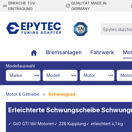
EINFACHE TÜV
QUALITÄT MADE IN
inhalt springen
EINTRAGUNG
GERMANY
Bremsanlagen
Fahrwerk
Mot
Modellauswahl
brandId
modelId
engineId
engine
Motor & Getriebe
Schwungrad
Erleichterte Schwungscheibe Schwungra
✓ G60 GTI 16V Motoren
✓ 228 Kupplung
✓ erleichtert 4,1 kg