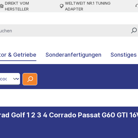
DIREKT VOM
WELTWEIT NR.1 TUNING
HERSTELLER
ADAPTER
or & Getriebe
Sonderanfertigungen
Sonstiges
CodeId
d Golf 1 2 3 4 Corrado Passat G60 GTI 16V