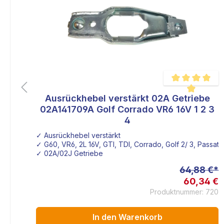
g
Ausrückhebel verstärkt 02A Getriebe
liche Bewertung von 4.7 von 5 Sternen
Durchschnittlich
02A141709A Golf Corrado VR6 16V 1 2 3
4
✓ Ausrückhebel verstärkt
✓ G60, VR6, 2L 16V, GTI, TDI, Corrado, Golf 2/ 3, Passat
✓ 02A/02J Getriebe
 €*
64,88 €*
 €
60,34 €
SF1
Produktnummer: 720
In den Warenkorb