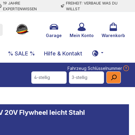
19 JAHRE
FREIHEIT: VERBAUE WAS DU
EXPERTENWISSEN
WILLST
Garage
Mein Konto
Warenkorb
% SALE %
Hilfe & Kontakt
Fahrzeug Schlüsselnummer
4-stellig
3-stellig
 20V Flywheel leicht Stahl