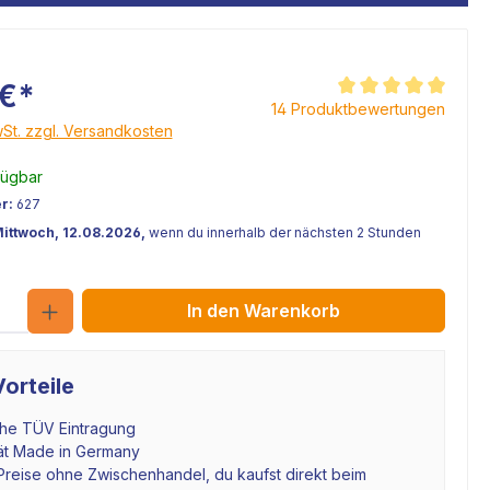
 €*
Durchschnittliche Be
14 Produktbewertungen
wSt. zzgl. Versandkosten
fügbar
r:
627
Mittwoch, 12.08.2026,
wenn du innerhalb der nächsten 2 Stunden
Anzahl
In den Warenkorb
orteile
che TÜV Eintragung
tät Made in Germany
Preise ohne Zwischenhandel, du kaufst direkt beim