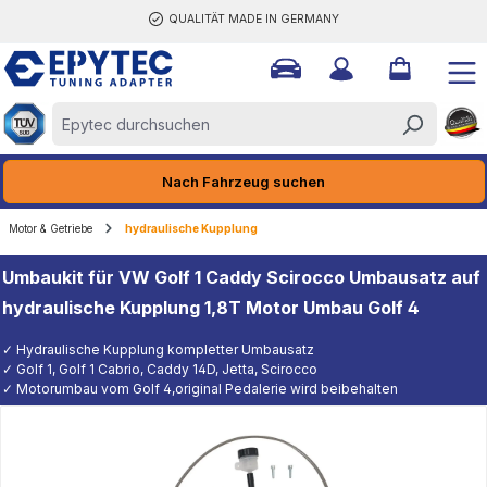
QUALITÄT MADE IN GERMANY
halt springen
Nach Fahrzeug suchen
Motor & Getriebe
hydraulische Kupplung
Umbaukit für VW Golf 1 Caddy Scirocco Umbausatz auf
hydraulische Kupplung 1,8T Motor Umbau Golf 4
✓ Hydraulische Kupplung kompletter Umbausatz
✓ Golf 1, Golf 1 Cabrio, Caddy 14D, Jetta, Scirocco
✓ Motorumbau vom Golf 4,original Pedalerie wird beibehalten