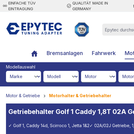
EINFACHE TÜV
QUALITÄT MADE IN
inhalt springen
EINTRAGUNG
GERMANY
Bremsanlagen
Fahrwerk
Mot
Modellauswahl
brandId
modelId
engineId
engine
Motor & Getriebe
Motorhalter & Getriebehalter
Getriebehalter Golf 1 Caddy 1,8T 02A G
✓ Golf 1, Caddy 14d, Scirroco 1, Jetta 1&2
✓ 02A/02J Getriebe, 1