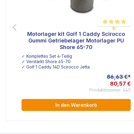
lf
Motorlager kit Golf 1 Caddy Scirocco
liche Bewertung von 5 von 5 Sternen
Durchschnittlich
r
Gummi Getriebelager Motorlager PU
1
Shore 65-70
✓ Komplettes Set 4-Teilig
✓ Verstärkt Shore 65-70
✓ Golf 1 Caddy 14D Scirocco Jetta
 €*
86,63 €*
1 €
80,57 €
130
Produktnummer: 445
In den Warenkorb