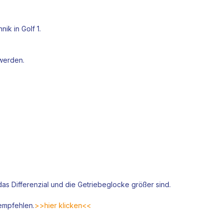
ik in Golf 1.
 werden.
as Differenzial und die Getriebeglocke größer sind.
 empfehlen.
>>hier klicken<<