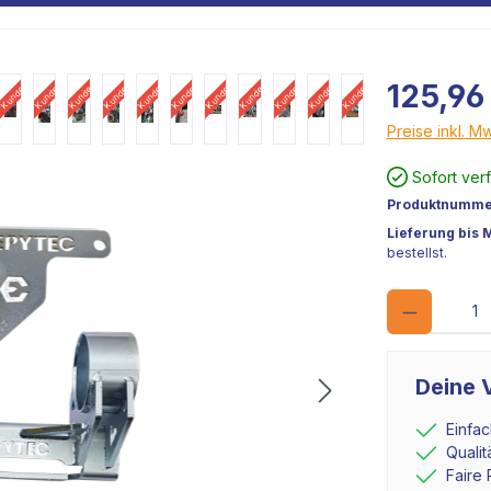
ld
Kundenbild
Kundenbild
Kundenbild
Kundenbild
Kundenbild
Kundenbild
Kundenbild
Kundenbild
Kundenbild
Kundenbild
Kundenbild
125,96
Preise inkl. M
Kundenvideo
Sofort ver
Produktnumme
Lieferung bis 
bestellst.
Deine V
Einfa
Quali
Faire 