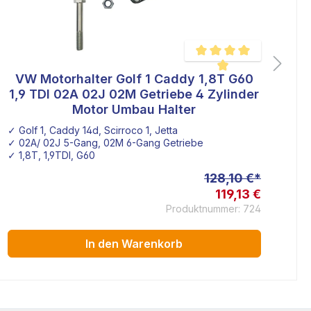
VW Motorhalter Golf 1 Caddy 1,8T G60
ertung von 4.8 von 5 Sternen
Durchschnittliche Bewertu
1,9 TDI 02A 02J 02M Getriebe 4 Zylinder
Motor Umbau Halter
✓ Golf 1, Caddy 14d, Scirroco 1, Jetta
✓ 
✓ 02A/ 02J 5-Gang, 02M 6-Gang Getriebe
✓ 
✓ 1,8T, 1,9TDI, G60
✓ 
128,10 €*
119,13 €
Produktnummer: 724
In den Warenkorb