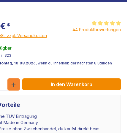
 €*
Durchschnittliche Be
44 Produktbewertungen
wSt. zzgl. Versandkosten
fügbar
r:
323
Montag, 10.08.2026,
wenn du innerhalb der nächsten 8 Stunden
Anzahl
In den Warenkorb
orteile
che TÜV Eintragung
tät Made in Germany
Preise ohne Zwischenhandel, du kaufst direkt beim