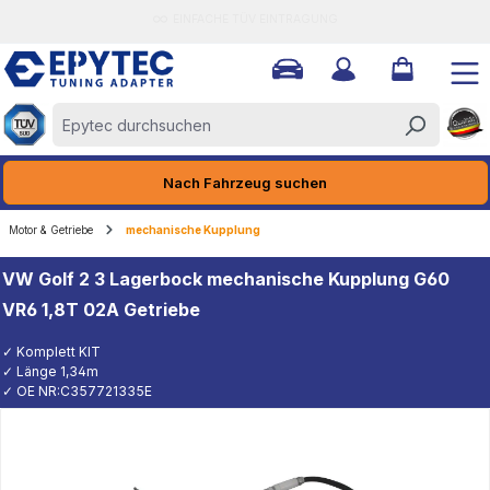
QUALITÄT MADE IN GERMANY
halt springen
Nach Fahrzeug suchen
Motor & Getriebe
mechanische Kupplung
VW Golf 2 3 Lagerbock mechanische Kupplung G60
VR6 1,8T 02A Getriebe
✓ Komplett KIT
✓ Länge 1,34m
✓ OE NR:C357721335E