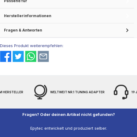
Passend für
Herstellerinformationen
Fragen & Antworten
Dieses Produkt weiterempfehlen:
M HERSTELLER
WELTWEIT NR.1 TUNING ADAPTER
19
Fragen? Oder deinen Artikel nicht gefunden?
Epytec entwickelt und produziert selber.