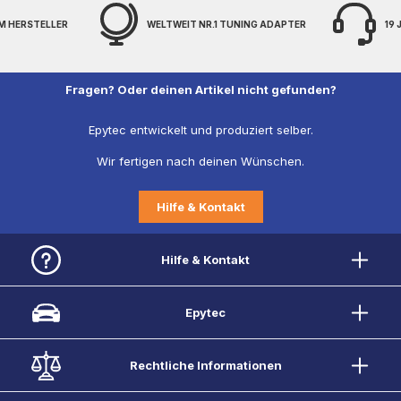
1 TUNING ADAPTER
19 JAHRE EXPERTENWISSEN
FREI
Fragen? Oder deinen Artikel nicht gefunden?
Epytec entwickelt und produziert selber.
Wir fertigen nach deinen Wünschen.
Hilfe & Kontakt
Hilfe & Kontakt
Epytec
Rechtliche Informationen