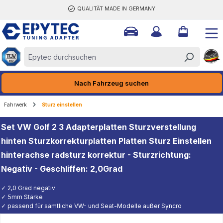
QUALITÄT MADE IN GERMANY
halt springen
Nach Fahrzeug suchen
Fahrwerk
Sturz einstellen
Set VW Golf 2 3 Adapterplatten Sturzverstellung
hinten Sturzkorrekturplatten Platten Sturz Einstellen
hinterachse radsturz korrektur - Sturzrichtung:
Negativ - Geschliffen: 2,0Grad
✓ 2,0 Grad negativ
✓ 5mm Stärke
✓ passend für sämtliche VW- und Seat-Modelle außer Syncro