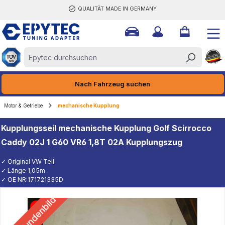
QUALITÄT MADE IN GERMANY
halt springen
Nach Fahrzeug suchen
Motor & Getriebe
mechanische Kupplung
Kupplungsseil mechanische Kupplung Golf Scirrocco
Caddy 02J 1 G60 VR6 1,8T 02A Kupplungszug
✓ Original VW Teil
✓ Länge 1,05m
✓ OE NR:171721335D
Kundenbild