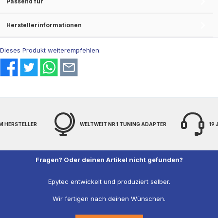
Passend für
Herstellerinformationen
Dieses Produkt weiterempfehlen:
M HERSTELLER
WELTWEIT NR.1 TUNING ADAPTER
19
Fragen? Oder deinen Artikel nicht gefunden?
Epytec entwickelt und produziert selber.
Wir fertigen nach deinen Wünschen.