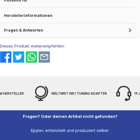
Passend für
Herstellerinformationen
Fragen & Antworten
Dieses Produkt weiterempfehlen:
EIT NR.1 TUNING ADAPTER
19 JAHRE EXPERTENWISSEN
Fragen? Oder deinen Artikel nicht gefunden?
Epytec entwickelt und produziert selber.