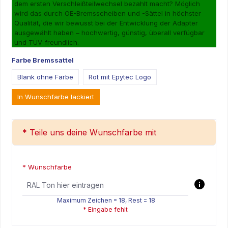
dem ersten Verschleißteilwechsel bezahlt macht? Möglich
wird das durch OE-Bremsscheiben und -Sättel in höchster
Qualität, die wir bewusst bei der Entwicklung der Adapter
ausgewählt haben – hochwertig, günstig, überall verfügbar
und TÜV-freundlich.
Farbe Bremssattel
Blank ohne Farbe
Rot mit Epytec Logo
In Wunschfarbe lackiert
* Teile uns deine Wunschfarbe mit
* Wunschfarbe
Maximum Zeichen = 18, Rest =
18
* Eingabe fehlt