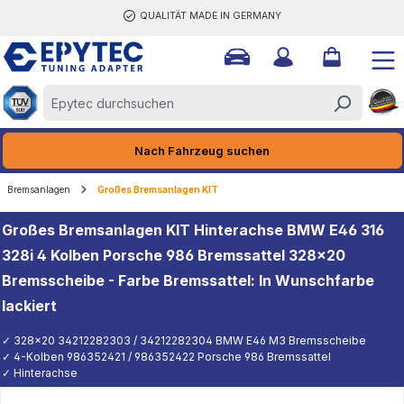
QUALITÄT MADE IN GERMANY
halt springen
Nach Fahrzeug suchen
Bremsanlagen
Großes Bremsanlagen KIT
Großes Bremsanlagen KIT Hinterachse BMW E46 316
328i 4 Kolben Porsche 986 Bremssattel 328x20
Bremsscheibe - Farbe Bremssattel: In Wunschfarbe
lackiert
✓ 328x20 34212282303 / 34212282304 BMW E46 M3 Bremsscheibe
✓ 4-Kolben 986352421 / 986352422 Porsche 986 Bremssattel
✓ Hinterachse