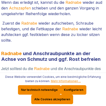
Wenn das erledigt ist, kannst du die
Radnabe
wieder aud
den
Achszapfen
schieben und den ganzen Vorgang in
umgekehrter Reihenfolge wiederholen.
Zuerst die
Radnabe
wieder aufschieben, Schraube
befestigen, und die Fettkappe der
Radnabe
wieder leicht
aufstecken ggf. festkleben wenn diese zu locker sitzen
sollte.
Radnabe
und Anschraubpunkte an der
Achse von Schmutz und ggf. Rost befreien
Jetzt solltest du die
Radnabe
und die Anschraubpunkte des
Adapters an der Achse mit einem z.B. Winkelschleifer mit
Diese Website verwendet Cookies, um eine bestmögliche Erfahrung
Drahtbürstenaufsatz säubern, damit du eine saubere und
bieten zu können.
Mehr Informationen ...
plane Auflagefläche hast und eine optimale Passgenauigkeit
Nur technisch notwendige
Konfigurieren
für den
Adapter
gegeben ist.
Wenn du keinen Winkleschleifer hast funktioniert das Ganze
Alle Cookies akzeptieren
auch mit einer herkömmlichen Drahtbürste.