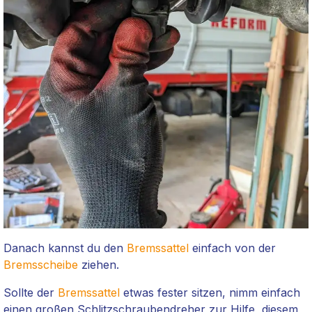
Danach kannst du den
Bremssattel
einfach von der
Bremsscheibe
ziehen.
Sollte der
Bremssattel
etwas fester sitzen, nimm einfach
einen großen Schlitzschraubendreher zur Hilfe, diesem