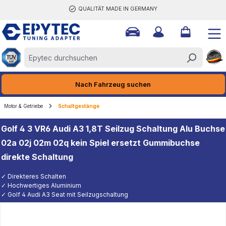
QUALITÄT MADE IN GERMANY
halt springen
Nach Fahrzeug suchen
Motor & Getriebe
Schaltgestänge
Golf 4 3 VR6 Audi A3 1,8T Seilzug Schaltung Alu Buchse
02a 02j 02m 02q kein Spiel ersetzt Gummibuchse
direkte Schaltung
✓ Direkteres Schalten
✓ Hochwertiges Aluminium
✓ Golf 4 Audi A3 Seat mit Seilzugschaltung