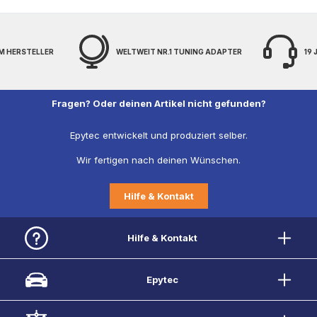
RSTELLER
WELTWEIT NR.1 TUNING ADAPTER
19 JAHR
Fragen? Oder deinen Artikel nicht gefunden?
Epytec entwickelt und produziert selber.
Wir fertigen nach deinen Wünschen.
Hilfe & Kontakt
Hilfe & Kontakt
Epytec