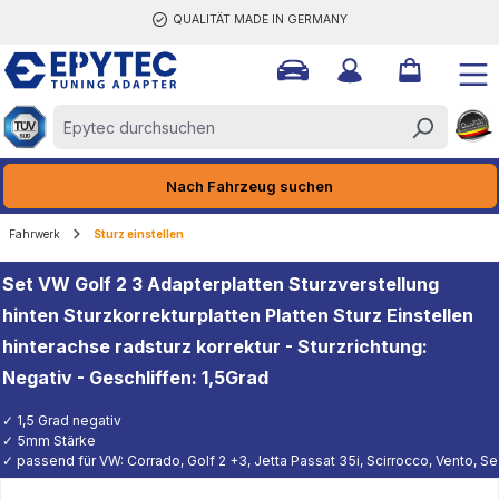
QUALITÄT MADE IN GERMANY
halt springen
Nach Fahrzeug suchen
Fahrwerk
Sturz einstellen
Set VW Golf 2 3 Adapterplatten Sturzverstellung
hinten Sturzkorrekturplatten Platten Sturz Einstellen
hinterachse radsturz korrektur - Sturzrichtung:
Negativ - Geschliffen: 1,5Grad
✓ 1,5 Grad negativ
✓ 5mm Stärke
✓ passend für VW: Corrado, Golf 2 +3, Jetta Passat 35i, Scirrocco, Vento, Se