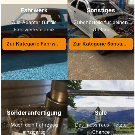
Fahrwerk
Sonstiges
Alle Adapter für die
Zubehörteile für deinen
Fahrwerkstechnik
Umbau
Zur Kategorie Fahrwerk
Zur Kategorie Sonstiges
Sonderanfertigung
Sale
Mach dein Fahrzeug
Das muss raus - letzte
einzigartig
Chance