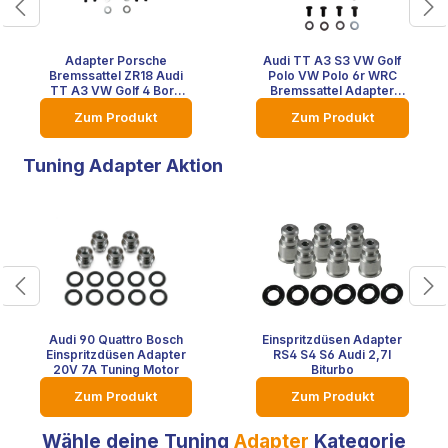
Adapter Porsche
Audi TT A3 S3 VW Golf
Bremssattel ZR18 Audi
Polo VW Polo 6r WRC
TT A3 VW Golf 4 Bora
Bremssattel Adapter
VW Polo 6R WRC
Cayenne ZR17 Touareg
Zum Produkt
Zum Produkt
BM5 Bremse
Bremsanlage 334x32
Tuning Adapter Aktion
Audi 90 Quattro Bosch
Einspritzdüsen Adapter
Einspritzdüsen Adapter
RS4 S4 S6 Audi 2,7l
20V 7A Tuning Motor
Biturbo
Zum Produkt
Zum Produkt
Wähle deine Tuning
Adapter
Kategorie