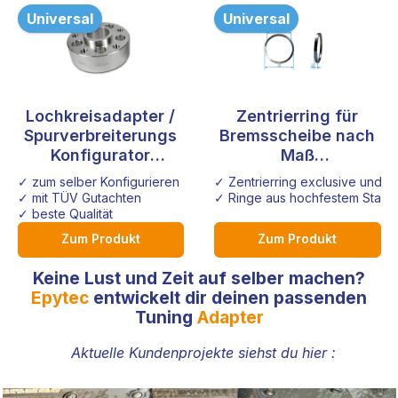
Universal
Universal
Lochkreisadapter /
Zentrierring für
Spurverbreiterungs
Bremsscheibe nach
Konfigurator
Maß
Sonderanfertigung
Sonderanfertigung
✓ zum selber Konfigurieren
✓ Zentrierring exclusive und i
Audi VW Seat Opel
✓ mit TÜV Gutachten
✓ Ringe aus hochfestem Stahl
Honda
✓ beste Qualität
Zum Produkt
Zum Produkt
Keine Lust und Zeit auf selber machen?
Epytec
entwickelt dir deinen passenden
Tuning
Adapter
Aktuelle Kundenprojekte siehst du hier :