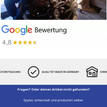
TÜV EINTRAGUNG
QUALITÄT MADE IN GERMANY
DIRE
Fragen? Oder deinen Artikel nicht gefunden?
Epytec entwickelt und produziert selber.