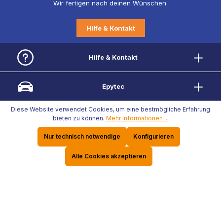
Wir fertigen nach deinen Wünschen.
Hilfe & Kontakt
Hilfe & Kontakt
Epytec
Diese Website verwendet Cookies, um eine bestmögliche Erfahrung
Rechtliche Informationen
bieten zu können.
Mehr Informationen ...
Nur technisch notwendige
Konfigurieren
Risikofreies Einkaufen
Alle Cookies akzeptieren
Zahlungs- und Versandarten
Folge uns auf