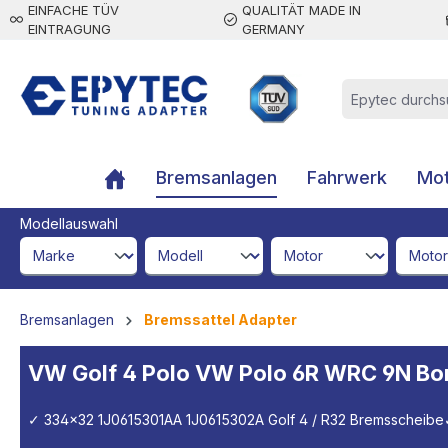
EINFACHE TÜV
QUALITÄT MADE IN
inhalt springen
EINTRAGUNG
GERMANY
Bremsanlagen
Fahrwerk
Mot
Modellauswahl
brandId
modelId
engineId
engine
Bremsanlagen
Bremssattel Adapter
VW Golf 4 Polo VW Polo 6R WRC 9N Bor
✓ 334x32 1J0615301AA 1J0615302A Golf 4 / R32 Bremsscheibe