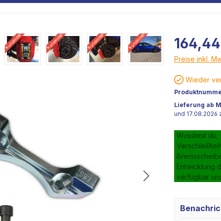
Kundenbild
Kundenbild
Kundenbild
Kundenbild
164,44
Preise inkl. M
Kundenbild
Wieder ver
Produktnumme
Lieferung ab M
und 17.08.2026 z
Wusstest du,
Verschleißtei
Bremsscheiben
Entwicklung d
verfügbar un
Benachric