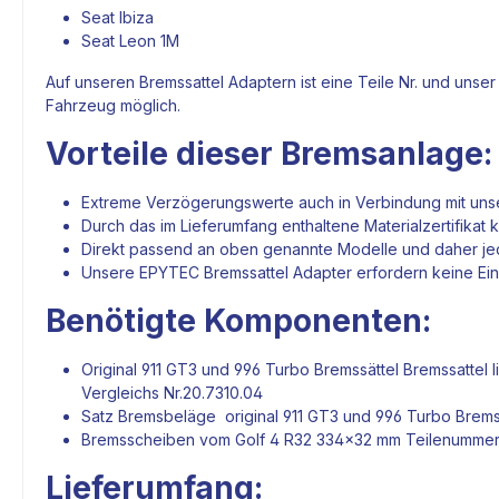
Seat Ibiza
Seat Leon 1M
Auf unseren
Bremssattel
Adaptern ist eine Teile Nr. und unse
Fahrzeug möglich.
Vorteile dieser
Bremsanlage
:
Extreme Verzögerungswerte auch in Verbindung mit uns
Durch das im Lieferumfang enthaltene Materialzertifika
Direkt passend an oben genannte Modelle und daher jede
Unsere
EPYTEC
Bremssattel Adapter
erfordern keine Ei
Benötigte Komponenten:
Original 911 GT3 und 996 Turbo
Bremssättel
Bremssattel
l
Vergleichs Nr.
20.7310.04
Satz Bremsbeläge original 911 GT3 und 996 Turbo
Brems
Bremsscheiben
vom Golf 4 R32 334x32 mm Teilenummer 
Lieferumfang: