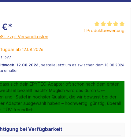
 €*
Durchschnittliche Be
1 Produktbewertung
wSt. zzgl. Versandkosten
fügbar ab 12.08.2026
r:
697
ittwoch, 12.08.2026,
bestelle jetzt um es zwischen dem 13.08.2026
u erhalten.
 dass sich dein EPYTEC-Adapter oft schon nach dem ersten
lwechsel bezahlt macht? Möglich wird das durch OE-
 und -Sättel in höchster Qualität, die wir bewusst bei der
er Adapter ausgewählt haben – hochwertig, günstig, überall
d TÜV-freundlich.
htigung bei Verfügbarkeit