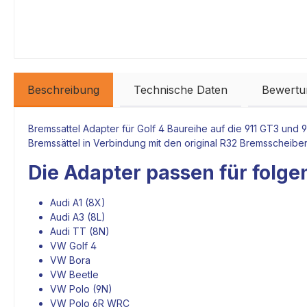
Beschreibung
Technische Daten
Bewertu
Bremssattel Adapter
für Golf 4 Baureihe auf die 911 GT3 und
Bremssättel
in Verbindung mit den original R32
Bremsscheibe
Die
Adapter
passen für folge
Audi A1 (8X)
Audi A3 (8L)
Audi TT (8N)
VW Golf 4
VW Bora
VW Beetle
VW Polo (9N)
VW Polo 6R WRC