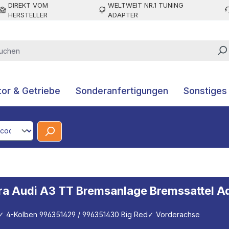
DIREKT VOM
WELTWEIT NR.1 TUNING
HERSTELLER
ADAPTER
or & Getriebe
Sonderanfertigungen
Sonstiges
CodeId
a Audi A3 TT Bremsanlage Bremssattel A
✓ 4-Kolben 996351429 / 996351430 Big Red
✓ Vorderachse