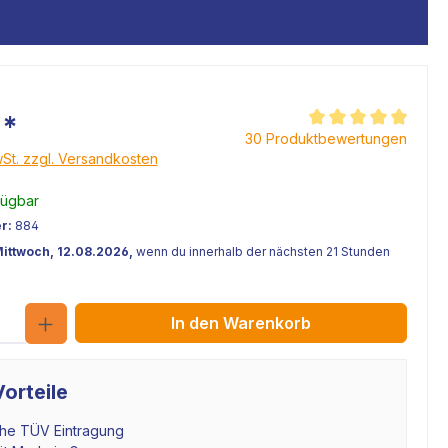
€*
Durchschnittliche Be
30 Produktbewertungen
wSt. zzgl. Versandkosten
fügbar
r:
884
Mittwoch, 12.08.2026,
wenn du innerhalb der nächsten 21 Stunden
Anzahl
In den Warenkorb
orteile
che TÜV Eintragung