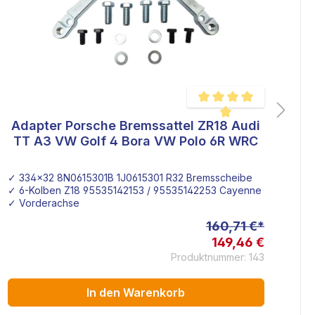
Adapter Porsche Bremssattel ZR18 Audi
ertung von 4.8 von 5 Sternen
Durchschnittliche Bewertu
TT A3 VW Golf 4 Bora VW Polo 6R WRC
✓ 334x32 8N0615301B 1J0615301 R32 Bremsscheibe
✓ 
✓ 6-Kolben Z18 95535142153 / 95535142253 Cayenne Bremssatte
✓ G
✓ Vorderachse
✓ 
160,71 €*
149,46 €
Produktnummer: 143
In den Warenkorb