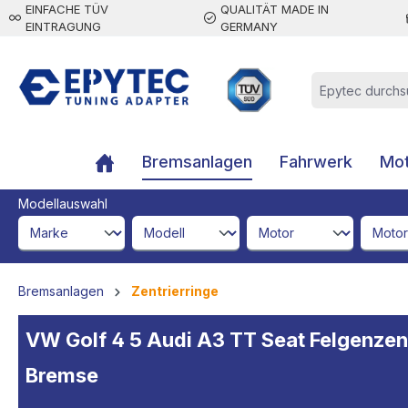
EINFACHE TÜV
QUALITÄT MADE IN
inhalt springen
EINTRAGUNG
GERMANY
Bremsanlagen
Fahrwerk
Mot
Modellauswahl
brandId
modelId
engineId
engine
Bremsanlagen
Zentrierringe
VW Golf 4 5 Audi A3 TT Seat Felgenze
Bremse