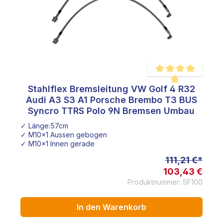
Stahlflex Bremsleitung VW Golf 4 R32
e Bewertung von 5 von 5 Sternen
Durchschnittliche Bew
Audi A3 S3 A1 Porsche Brembo T3 BUS
Syncro TTRS Polo 9N Bremsen Umbau
✓ Länge:57cm
e ZR18 / ZL18 Bremssattel
✓ M10x1 Aussen gebogen
✓ M10x1 Innen gerade
111,21 €*
103,43 €
Produktnummer: SF100
In den Warenkorb