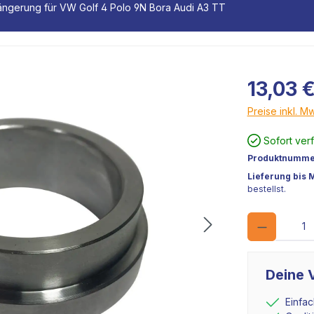
ängerung für VW Golf 4 Polo 9N Bora Audi A3 TT
13,03 
Preise inkl. M
Sofort ver
Produktnumme
Lieferung bis 
bestellst.
Deine V
Einfa