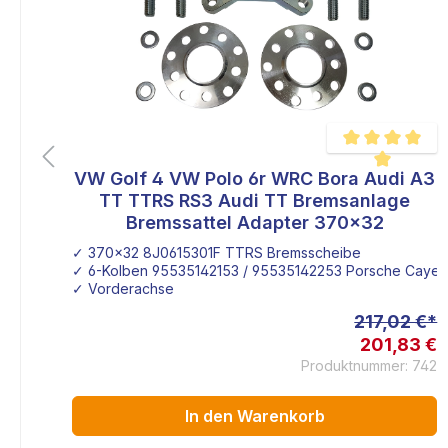
3
VW Golf 4 VW Polo 6r WRC Bora Audi A3
Durchschnittlich
x
TT TTRS RS3 Audi TT Bremsanlage
k:
Bremssattel Adapter 370x32
✓ 370x32 8J0615301F TTRS Bremsscheibe
✓ 6-Kolben 95535142153 / 95535142253 Porsche Cayenn
✓ Vorderachse
 €*
217,02 €*
7 €
201,83 €
G60
Produktnummer: 742
In den Warenkorb