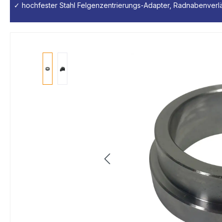
✓ hochfester Stahl Felgenzentrierungs-Adapter, Radnabenverl