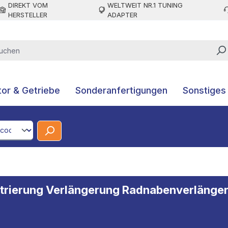
DIREKT VOM
WELTWEIT NR.1 TUNING
HERSTELLER
ADAPTER
or & Getriebe
Sonderanfertigungen
Sonstiges
CodeId
ntrierung Verlängerung Radnabenverlänger