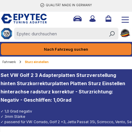
QUALITÄT MADE IN GERMANY
halt springen
Nach Fahrzeug suchen
Fahrwerk
Sturz einstellen
Set VW Golf 2 3 Adapterplatten Sturzverstellung
hinten Sturzkorrekturplatten Platten Sturz Einstellen
hinterachse radsturz korrektur - Sturzrichtung:
Negativ - Geschliffen: 1,0Grad
✓ 1,0 Grad negativ
✓ 3mm Stärke
✓ passend für VW: Corrado, Golf 2 +3, Jetta Passat 35i, Scirrocco, Vento, Se