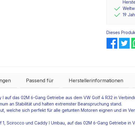
Herste
Weltwe
19 Ja
Dieses Produk
ngen
Passend für
Herstellerinformationen
y I auf das 02M 6-Gang
Getriebe
aus dem VW Golf 4 R32 in Verbin
mum an Stabilität und halten extremster Beanspruchung stand.
t, welche sich perfekt für alle getunten
Motoren
eignen und im Ver
olf 1, Scirocco und Caddy I Umbau, auf das 02M 6-Gang
Getriebe
in 