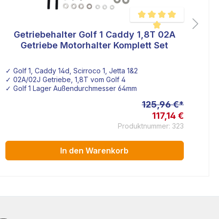
Getriebehalter Golf 1 Caddy 1,8T 02A
wertung von 5 von 5 Sternen
Durchschnittliche Bewertu
Getriebe Motorhalter Komplett Set
✓ Golf 1, Caddy 14d, Scirroco 1, Jetta 1&2
✓ 
✓ 02A/02J Getriebe, 1,8T vom Golf 4
✓ 
ebe
✓ Golf 1 Lager Außendurchmesser 64mm
✓ 
125,96 €*
117,14 €
Produktnummer: 323
In den Warenkorb