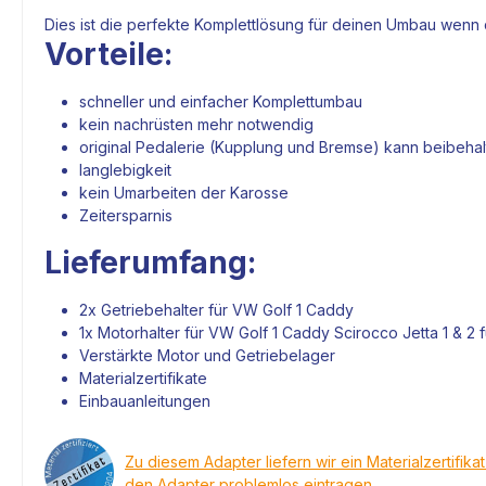
Dies ist die perfekte Komplettlösung für deinen Umbau wenn 
Vorteile:
schneller und einfacher Komplettumbau
kein nachrüsten mehr notwendig
original Pedalerie (
Kupplung
und Bremse) kann beibeha
langlebigkeit
kein Umarbeiten der Karosse
Zeitersparnis
Lieferumfang:
2x
Getriebehalter
für VW Golf 1 Caddy
1x
Motorhalter
für VW Golf 1 Caddy Scirocco Jetta 1 & 
Verstärkte
Motor
und
Getriebelager
Materialzertifikate
Einbauanleitungen
Zu diesem Adapter liefern wir ein Materialzertifika
den Adapter problemlos eintragen.