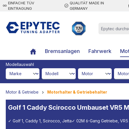
EINFACHE TÜV
QUALITÄT MADE IN
inhalt springen
EINTRAGUNG
GERMANY
Bremsanlagen
Fahrwerk
Mot
Modellauswahl
brandId
modelId
engineId
engine
Motor & Getriebe
Motorhalter & Getriebehalter
Golf 1 Caddy Scirocco Umbauset VR5 Mo
✓ Golf 1, Caddy 1, Scirocco, Jetta
✓ 02M 6-Gang Getriebe, VR5