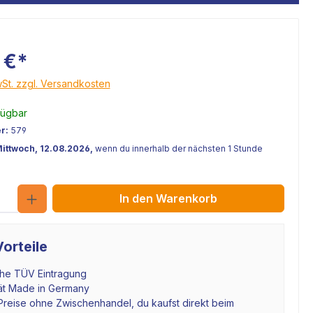
 €*
wSt. zzgl. Versandkosten
fügbar
r:
579
Mittwoch, 12.08.2026,
wenn du innerhalb der nächsten 1 Stunde
Anzahl
In den Warenkorb
orteile
che TÜV Eintragung
tät Made in Germany
Preise ohne Zwischenhandel, du kaufst direkt beim