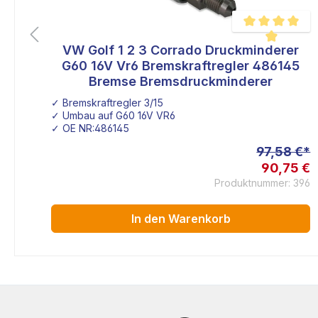
co
VW Golf 1 2 3 Corrado Druckminderer
liche Bewertung von 5 von 5 Sternen
Durchschnittlich
re
G60 16V Vr6 Bremskraftregler 486145
Bremse Bremsdruckminderer
✓ Bremskraftregler 3/15
✓ Umbau auf G60 16V VR6
✓ OE NR:486145
 €*
97,58 €*
7 €
90,75 €
990
Produktnummer: 396
In den Warenkorb