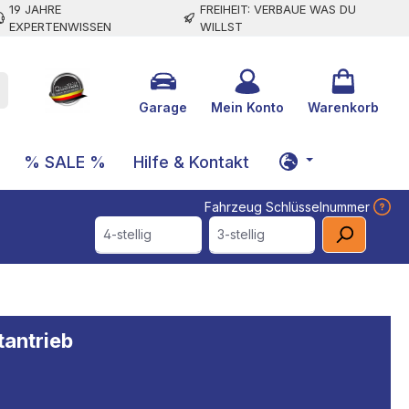
19 JAHRE
FREIHEIT: VERBAUE WAS DU
EXPERTENWISSEN
WILLST
Garage
Mein Konto
Warenkorb
% SALE %
Hilfe & Kontakt
Fahrzeug Schlüsselnummer
4-stellig
3-stellig
tantrieb