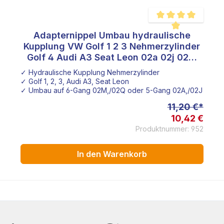
Adapternippel Umbau hydraulische
e Bewertung von 4.9 von 5 Sternen
Durchschnittliche Be
Kupplung VW Golf 1 2 3 Nehmerzylinder
Golf 4 Audi A3 Seat Leon 02a 02j 02m
Getriebe 1J0721261D
✓ Hydraulische Kupplung Nehmerzylinder
✓ Golf 1, 2, 3, Audi A3, Seat Leon
✓ Umbau auf 6-Gang 02M,/02Q oder 5-Gang 02A,/02J Getri
11,20 €*
10,42 €
Produktnummer: 952
In den Warenkorb