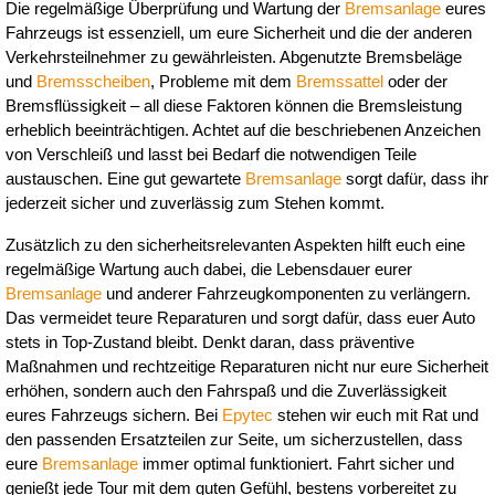
Die regelmäßige Überprüfung und Wartung der 
Bremsanlage
 eures 
Fahrzeugs ist essenziell, um eure Sicherheit und die der anderen 
Verkehrsteilnehmer zu gewährleisten. Abgenutzte Bremsbeläge 
und 
Bremsscheiben
, Probleme mit dem 
Bremssattel
 oder der 
Bremsflüssigkeit – all diese Faktoren können die Bremsleistung 
erheblich beeinträchtigen. Achtet auf die beschriebenen Anzeichen 
von Verschleiß und lasst bei Bedarf die notwendigen Teile 
austauschen. Eine gut gewartete 
Bremsanlage
 sorgt dafür, dass ihr 
jederzeit sicher und zuverlässig zum Stehen kommt.
Zusätzlich zu den sicherheitsrelevanten Aspekten hilft euch eine 
regelmäßige Wartung auch dabei, die Lebensdauer eurer 
Bremsanlage
 und anderer Fahrzeugkomponenten zu verlängern. 
Das vermeidet teure Reparaturen und sorgt dafür, dass euer Auto 
stets in Top-Zustand bleibt. Denkt daran, dass präventive 
Maßnahmen und rechtzeitige Reparaturen nicht nur eure Sicherheit 
erhöhen, sondern auch den Fahrspaß und die Zuverlässigkeit 
eures Fahrzeugs sichern. Bei 
Epytec
 stehen wir euch mit Rat und 
den passenden Ersatzteilen zur Seite, um sicherzustellen, dass 
eure 
Bremsanlage
 immer optimal funktioniert. Fahrt sicher und 
genießt jede Tour mit dem guten Gefühl, bestens vorbereitet zu 