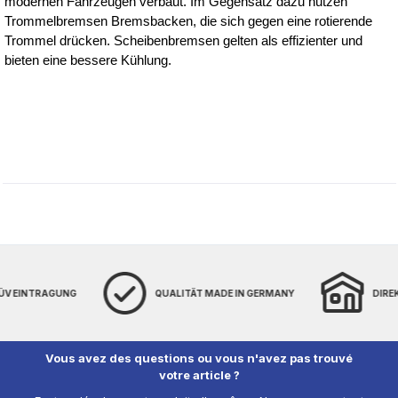
modernen Fahrzeugen verbaut. Im Gegensatz dazu nutzen 
Trommelbremsen Bremsbacken, die sich gegen eine rotierende 
Trommel drücken. Scheibenbremsen gelten als effizienter und 
bieten eine bessere Kühlung.
TÜV EINTRAGUNG
QUALITÄT MADE IN GERMANY
DIRE
Vous avez des questions ou vous n'avez pas trouvé
votre article ?