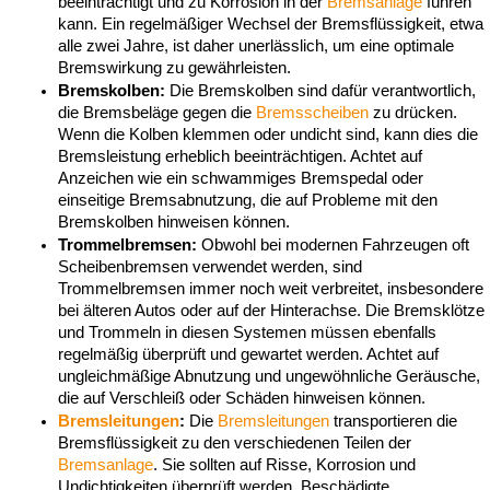
beeinträchtigt und zu Korrosion in der 
Bremsanlage
 führen 
kann. Ein regelmäßiger Wechsel der Bremsflüssigkeit, etwa 
alle zwei Jahre, ist daher unerlässlich, um eine optimale 
Bremswirkung zu gewährleisten.
Bremskolben:
 Die Bremskolben sind dafür verantwortlich, 
die Bremsbeläge gegen die 
Bremsscheiben
 zu drücken. 
Wenn die Kolben klemmen oder undicht sind, kann dies die 
Bremsleistung erheblich beeinträchtigen. Achtet auf 
Anzeichen wie ein schwammiges Bremspedal oder 
einseitige Bremsabnutzung, die auf Probleme mit den 
Bremskolben hinweisen können.
Trommelbremsen:
 Obwohl bei modernen Fahrzeugen oft 
Scheibenbremsen verwendet werden, sind 
Trommelbremsen immer noch weit verbreitet, insbesondere 
bei älteren Autos oder auf der Hinterachse. Die Bremsklötze 
und Trommeln in diesen Systemen müssen ebenfalls 
regelmäßig überprüft und gewartet werden. Achtet auf 
ungleichmäßige Abnutzung und ungewöhnliche Geräusche, 
die auf Verschleiß oder Schäden hinweisen können.
Bremsleitungen
:
 Die 
Bremsleitungen
 transportieren die 
Bremsflüssigkeit zu den verschiedenen Teilen der 
Bremsanlage
. Sie sollten auf Risse, Korrosion und 
Undichtigkeiten überprüft werden. Beschädigte 