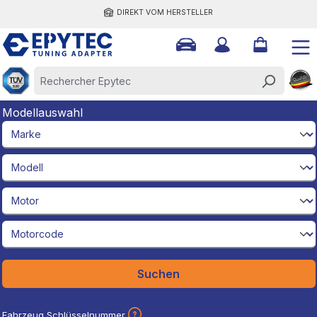
DIREKT VOM HERSTELLER
tenu principal
Modellauswahl
brandId
modelId
engineId
engineCodeId
Suchen
Fahrzeug Schlüsselnummer