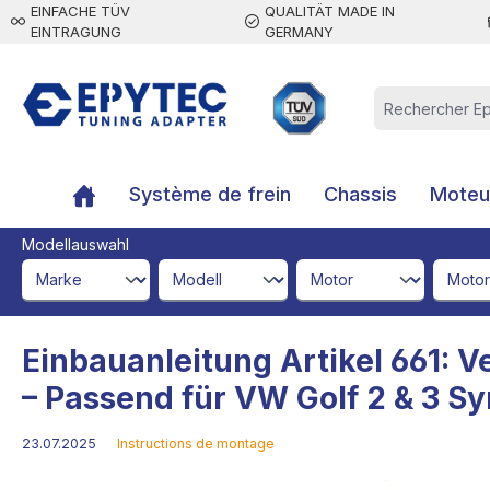
EINFACHE TÜV
QUALITÄT MADE IN
contenu principal
EINTRAGUNG
GERMANY
Système de frein
Chassis
Moteur
Modellauswahl
brandId
modelId
engineId
engine
Einbauanleitung Artikel 661: V
– Passend für VW Golf 2 & 3 Sy
23.07.2025
Instructions de montage