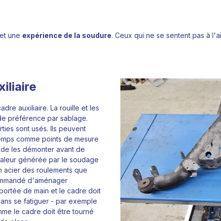
et une
expérience de la soudure
. Ceux qui ne se sentent pas à l
iliaire
re auxiliaire. La rouille et les
 de préférence par sablage.
ies sont usés. Ils peuvent
er temps comme points de mesure
ire de les démonter avant de
chaleur générée par le soudage
en acier des roulements que
recommandé d'aménager
 portée de main et le cadre doit
sans se fatiguer - par exemple
mme le cadre doit être tourné