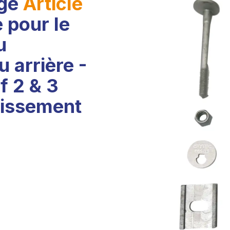
age
Article
 pour le
u
u arrière -
f 2 & 3
aissement