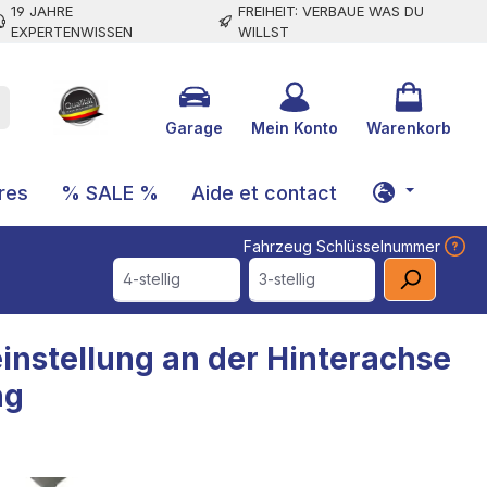
19 JAHRE
FREIHEIT: VERBAUE WAS DU
EXPERTENWISSEN
WILLST
Garage
Mein Konto
Warenkorb
res
% SALE %
Aide et contact
Fahrzeug Schlüsselnummer
4-stellig
3-stellig
einstellung an der Hinterachse
ng