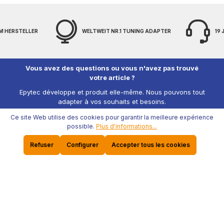
M HERSTELLER
WELTWEIT NR.1 TUNING ADAPTER
19
Vous avez des questions ou vous n'avez pas trouvé
votre article ?
Epytec développe et produit elle-même. Nous pouvons tout
adapter à vos souhaits et besoins.
Ce site Web utilise des cookies pour garantir la meilleure expérience
possible.
Plus d'informations...
Aide & Contact
Refuser
Configurer
Accepter tous les cookies
Aide & contact
Epytec
Mentions légales