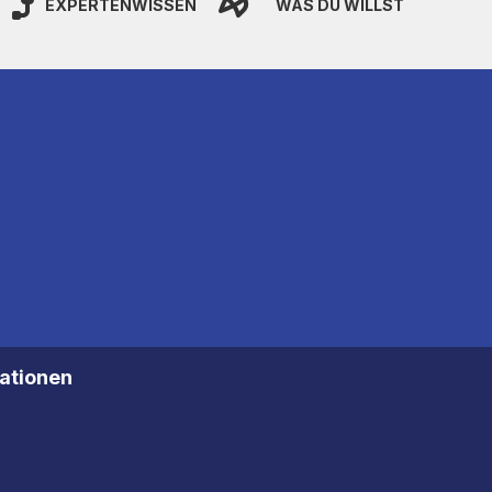
EXPERTENWISSEN
WAS DU WILLST
mationen