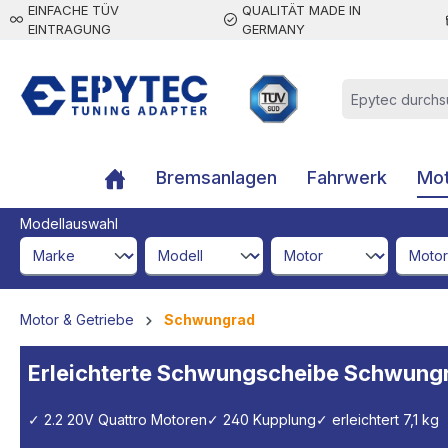
EINFACHE TÜV
QUALITÄT MADE IN
inhalt springen
EINTRAGUNG
GERMANY
Bremsanlagen
Fahrwerk
Mot
Modellauswahl
brandId
modelId
engineId
engine
Motor & Getriebe
Schwungrad
Erleichterte Schwungscheibe Schwungr
✓ 2.2 20V Quattro Motoren
✓ 240 Kupplung
✓ erleichtert 7,1 kg