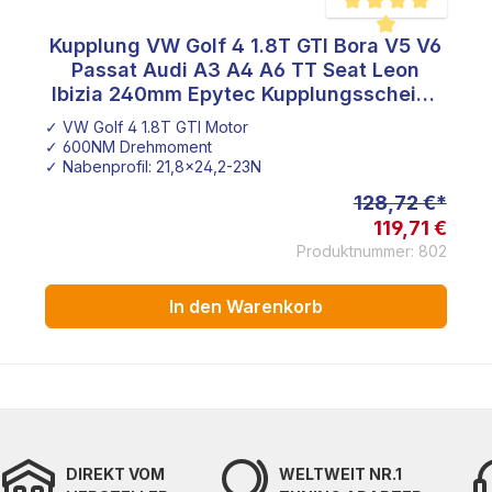
Kupplung VW Golf 4 1.8T GTI Bora V5 V6
Durchschnittliche Be
Passat Audi A3 A4 A6 TT Seat Leon
Ibizia 240mm Epytec Kupplungsscheibe
Keramik Torsionsgedämpft Sinter
✓ VW Golf 4 1.8T GTI Motor
✓ 600NM Drehmoment
✓ Nabenprofil: 21,8x24,2-23N
128,72 €*
119,71 €
Produktnummer: 802
In den Warenkorb
DIREKT VOM
WELTWEIT NR.1