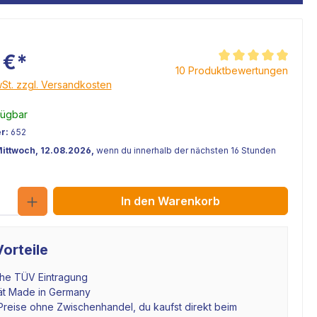
 €*
Durchschnittliche Be
10 Produktbewertungen
wSt. zzgl. Versandkosten
fügbar
r:
652
Mittwoch, 12.08.2026,
wenn du innerhalb der nächsten 16 Stunden
Anzahl
In den Warenkorb
orteile
che TÜV Eintragung
tät Made in Germany
Preise ohne Zwischenhandel, du kaufst direkt beim