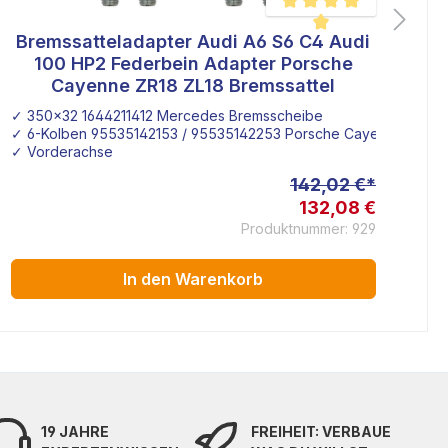
Bremssatteladapter Audi A6 S6 C4 Audi
wertung von 5 von 5 Sternen
Durchschnittliche Bewertu
100 HP2 Federbein Adapter Porsche
Cayenne ZR18 ZL18 Bremssattel
✓ 350x32 1644211412 Mercedes Bremsscheibe
✓ G
✓ 6-Kolben 95535142153 / 95535142253 Porsche Cayenne Z18 Br
✓ 
✓ Vorderachse
✓ o
142,02 €*
132,08 €
Produktnummer: 929
In den Warenkorb
19 JAHRE
FREIHEIT: VERBAUE