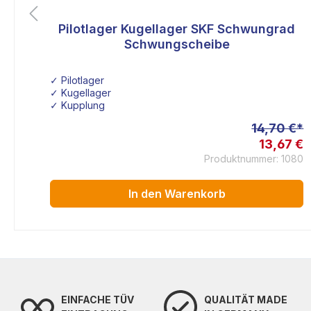
 90
Pilotlager Kugellager SKF Schwungrad
liche Bewertung von 5 von 5 Sternen
Schwungscheibe
✓ Pilotlager
✓ Kugellager
 035105251C
✓ Kupplung
 €*
14,70 €*
8 €
13,67 €
279
Produktnummer: 1080
In den Warenkorb
EINFACHE TÜV
QUALITÄT MADE