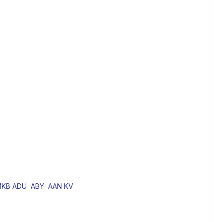
n: MKB ADU ABY AAN KV