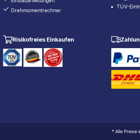
Einbauanleitungen
TÜV-Eint
Drehmomentrechner
Risikofreies Einkaufen
Zahlun
* Alle Preise