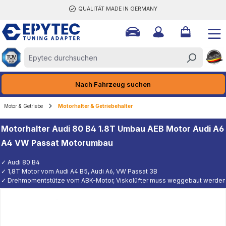
QUALITÄT MADE IN GERMANY
halt springen
Nach Fahrzeug suchen
Motor & Getriebe
Motorhalter & Getriebehalter
Motorhalter Audi 80 B4 1.8T Umbau AEB Motor Audi A6
A4 VW Passat Motorumbau
✓ Audi 80 B4
✓ 1,8T Motor vom Audi A4 B5, Audi A6, VW Passat 3B
✓ Drehmomentstütze vom ABK-Motor, Viskolüfter muss weggebaut werden