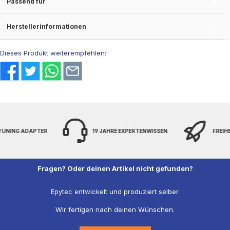
Passend für
Herstellerinformationen
Dieses Produkt weiterempfehlen:
 TUNING ADAPTER
19 JAHRE EXPERTENWISSEN
FREIH
Fragen? Oder deinen Artikel nicht gefunden?
Epytec entwickelt und produziert selber.
Wir fertigen nach deinen Wünschen.