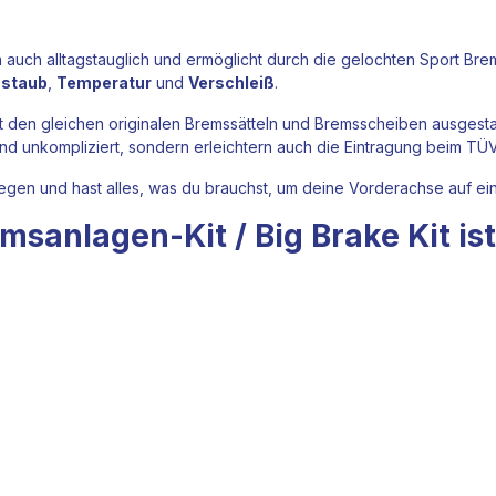
rn auch alltagstauglich und ermöglicht durch die gelochten Sport
Bre
staub
,
Temperatur
und
Verschleiß
.
it den gleichen originalen Bremssätteln und
Bremsscheiben
ausgestat
d unkompliziert, sondern erleichtern auch die Eintragung beim TÜV
legen und hast alles, was du brauchst, um deine Vorderachse auf e
emsanlagen-Kit
/ Big Brake Kit
is