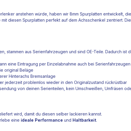
rlenker
anstehen würde, haben wir 8mm Spurplatten entwickelt, die
e
mit diesen Spurplatten perfekt auf dem Achsschenkel zentriert. Die
en
, stammen aus Serienfahrzeugen und sind OE-Teile. Dadurch ist 
t kann eine Eintragung per Einzelabnahme auch bei Serienfahrzeuge
e original Beläge
erer Hinterachs
Bremsanlage
 jederzeit problemlos wieder in den Originalzustand rückrüstbar
nsendung von deinen Serienteilen, kein Umschweißen, Umfräsen od
liefert wird, damit du diesen selber lackieren kannst.
rlebe eine
ideale
Performance
und
Haltbarkeit
.