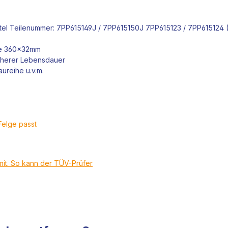
tel
Teilenummer: 7PP615149J / 7PP615150J 7PP615123 / 7PP615124 (20.
e 360x32mm
öherer Lebensdauer
ureihe u.v.m.
Felge passt
mit. So kann der TÜV-Prüfer