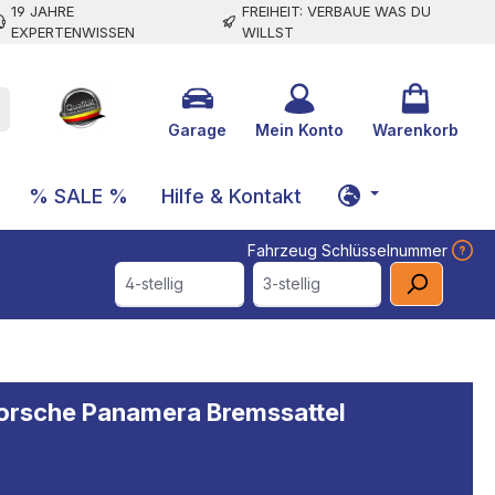
19 JAHRE
FREIHEIT: VERBAUE WAS DU
EXPERTENWISSEN
WILLST
Garage
Mein Konto
Warenkorb
% SALE %
Hilfe & Kontakt
Fahrzeug Schlüsselnummer
4-stellig
3-stellig
Porsche Panamera Bremssattel