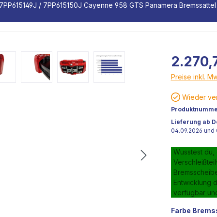
7PP615149J / 7PP615150J Cayenne 958 GTS Panamera Bremssattel
2.270,
Preise inkl. M
Wieder ver
Produktnumme
Lieferung ab D
04.09.2026 und 
Wusstest du,
Verschleißtei
Bremsscheiben
Entwicklung d
verfügbar un
Farbe Bremss