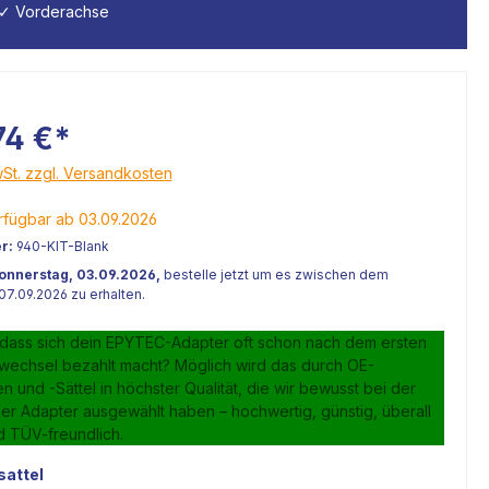
✓ Vorderachse
74 €*
wSt. zzgl. Versandkosten
fügbar ab 03.09.2026
r:
940-KIT-Blank
onnerstag, 03.09.2026,
bestelle jetzt um es zwischen dem
07.09.2026 zu erhalten.
 dass sich dein EPYTEC-Adapter oft schon nach dem ersten
lwechsel bezahlt macht? Möglich wird das durch OE-
 und -Sättel in höchster Qualität, die wir bewusst bei der
er Adapter ausgewählt haben – hochwertig, günstig, überall
d TÜV-freundlich.
attel