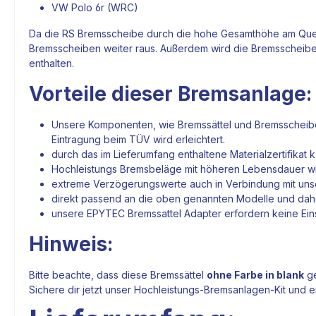
VW Polo 6r (WRC)
Da die RS
Bremsscheibe
durch die hohe Gesamthöhe am
Que
Bremsscheiben
weiter raus. Außerdem wird die
Bremsscheib
enthalten.
Vorteile dieser
Bremsanlage
:
Unsere Komponenten, wie
Bremssättel
und
Bremsscheib
Eintragung beim TÜV wird erleichtert.
durch das im Lieferumfang enthaltene Materialzertifika
Hochleistungs Bremsbeläge mit höheren Lebensdauer wi
extreme Verzögerungswerte auch in Verbindung mit uns
direkt passend an die oben genannten Modelle und daher
unsere
EPYTEC
Bremssattel Adapter
erfordern keine Ei
Hinweis:
Bitte beachte, dass diese
Bremssättel
ohne Farbe in blank
ge
Sichere dir jetzt unser Hochleistungs-
Bremsanlagen-Kit
und e