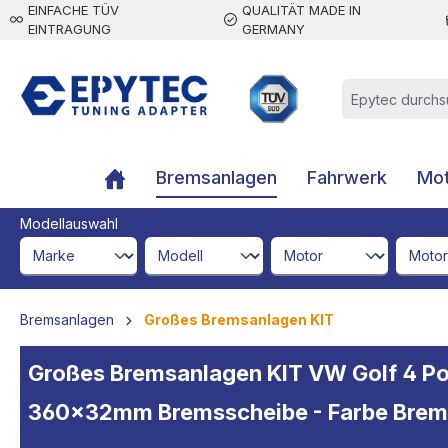
EINFACHE TÜV
QUALITÄT MADE IN
inhalt springen
EINTRAGUNG
GERMANY
Bremsanlagen
Fahrwerk
Mot
Modellauswahl
brandId
modelId
engineId
engine
Bremsanlagen
Großes Bremsanlagen KIT
Großes Bremsanlagen KIT VW Golf 4 Po
360x32mm Bremsscheibe - Farbe Bremss