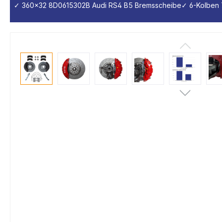
✓ 360x32 8D0615302B Audi RS4 B5 Bremsscheibe
✓ 6-Kolben 