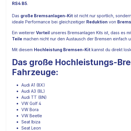
RS4 B5
.
Das
große
Bremsanlagen-Kit
ist nicht nur sportlich, sonde
ideale Performance bei gleichzeitiger
Reduktion
von
Brems
Ein weiterer
Vorteil
unseres
Bremsanlagen Kits
ist, dass es m
Teile
machen nicht nur den Austausch der Bremsen einfach un
Mit diesem
Hochleistung Bremsen-Kit
kannst du direkt los
Das große Hochleistungs-
Br
Fahrzeuge:
Audi A1 (8X)
Audi A3 (8L)
Audi TT (8N)
VW Golf 4
VW Bora
VW Beetle
Seat Ibiza
Seat Leon