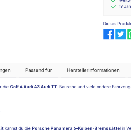
Weltwe
19 Ja
Dieses Produk
ngen
Passend für
Herstellerinformationen
r die
Golf 4 Audi A3 Audi TT
Baureihe und viele andere Fahrzeuge
.
e
it
kannst du die
Porsche Panamera 6-Kolben-Bremssätte
l in 