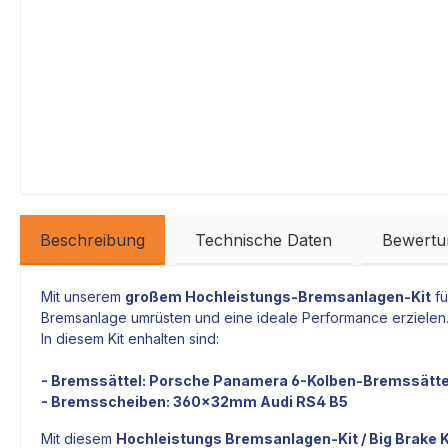
Beschreibung
Technische Daten
Bewertu
Mit unserem
großem
Hochleistungs-
Bremsanlagen-Kit
fü
Bremsanlage
umrüsten und eine ideale Performance erzielen
In diesem Kit enhalten sind:
-
Bremssättel
:
Porsche Panamera 6-Kolben-Bremssätt
-
Bremsscheiben
:
360x32mm Audi RS4 B5
Mit diesem
Hochleistungs
Bremsanlagen-Kit
/ Big Brake K