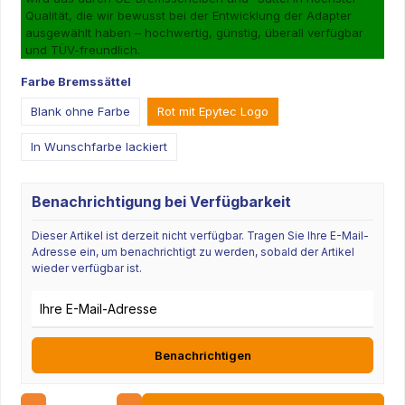
Qualität, die wir bewusst bei der Entwicklung der Adapter
ausgewählt haben – hochwertig, günstig, überall verfügbar
und TÜV-freundlich.
Farbe Bremssättel
Blank ohne Farbe
Rot mit Epytec Logo
In Wunschfarbe lackiert
Benachrichtigung bei Verfügbarkeit
Dieser Artikel ist derzeit nicht verfügbar. Tragen Sie Ihre E-Mail-
Adresse ein, um benachrichtigt zu werden, sobald der Artikel
wieder verfügbar ist.
E-Mail-Adresse
Benachrichtigen
Anzahl