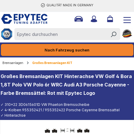
QUALITÄT MADE IN GERMANY
halt springen
Nach Fahrzeug suchen
Bremsanlagen
Großes Bremsanlagen KIT
Großes Bremsanlagen KIT Hinterachse VW Golf 4 Bora
1,8T Polo VW Polo 6r WRC Audi A3 Porsche Cayenne -
Farbe Bremssättel: Rot mit Epytec Logo
✓ 310x22 3D0615601D VW Phaeton Bremsscheibe
✓ 4-Kolben 955352421 / 955352422 Porsche Cayenne Bremssattel
✓ Hinterachse