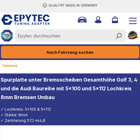
QUALITÄT MADE IN GERMANY
halt springen
Nach Fahrzeug suchen
Fahrwerk
Spurplatte unter Bremsscheiben Gesamthöhe Golf 3, 4
und die Audi Baureihe mit 5x100 und 5x112 Lochkreis
8mm Bremsen Umbau
✓ Lochkreis: 5x100 & 5x112
✓ Stärke: 8mm
✓ Zentrierung 57,1->64,8