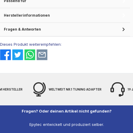
Passend für
Herstellerinformationen
Fragen & Antworten
Dieses Produkt weiterempfehlen:
M HERSTELLER
WELTWEIT NR.1 TUNING ADAPTER
19
Fragen? Oder deinen Artikel nicht gefunden?
Epytec entwickelt und produziert selber.