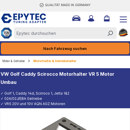
QUALITÄT MADE IN GERMANY
halt springen
Nach Fahrzeug suchen
Motor & Getriebe
Motorhalter & Getriebehalter
VW Golf Caddy Scirocco Motorhalter VR 5 Motor
Umbau
✓ Golf 1, Caddy 14d, Scirroco 1, Jetta 1&2
✓ 02A/02J/EBA Getriebe
✓ VR5 20V und 10V AQN AGZ Motoren