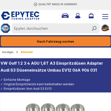
QUALITÄT MADE IN GERMANY
halt springen
Nach Fahrzeug suchen
Sonstiges
Kleinteile
VW Golf 1 2 3 4 AGU 1,8T A3 Einspritzdüsen Adapter
Audi S3 Düseneinsätze Umbau EV12 06A 906 031
✓ Einfache Montage
✓ Original Einspritzleiste kann beibehalten werden
✓ Einspritzdüsen Vom Audi S3 EV12