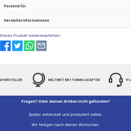
Passend für
Herstellerinformationen
Dieses Produkt weiterempfehlen:
M HERSTELLER
WELTWEIT NR.1 TUNING ADAPTER
19
Fragen? Oder deinen Artikel nicht gefunden?
Epytec entwickelt und produziert selber.
Wir fertigen nach deinen Wünschen.