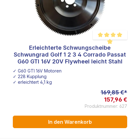
Erleichterte Schwungscheibe
e Bewertung von 4.8 von 5 Sternen
Durchschnittliche Be
Schwungrad Golf 1 2 3 4 Corrado Passat
G60 GTI 16V 20V Flywheel leicht Stahl
✓ G60 GTI 16V Motoren
✓ 228 Kupplung
✓ erleichtert 4,1 kg
169,85 €*
157,96 €
Produktnummer: 627
In den Warenkorb