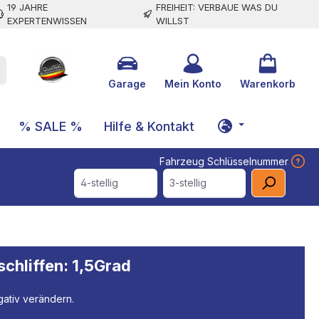
19 JAHRE
FREIHEIT: VERBAUE WAS DU
EXPERTENWISSEN
WILLST
Garage
Mein Konto
Warenkorb
% SALE %
Hilfe & Kontakt
Fahrzeug Schlüsselnummer
4-stellig
3-stellig
schliffen: 1,5Grad
gativ verändern.