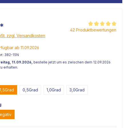
*
Durchschnittliche Be
42 Produktbewertungen
wSt. zzgl. Versandkosten
fügbar ab 11.09.2026
r:
382-15N
reitag, 11.09.2026,
bestelle jetzt um es zwischen dem 12.09.2026
u erhalten.
1,5Grad
0,5Grad
1,0Grad
3,0Grad
g
egativ