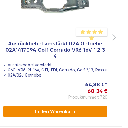
Ausrückhebel verstärkt 02A Getriebe
wertung von 5 von 5 Sternen
Durchschnittliche Bewertu
02A141709A Golf Corrado VR6 16V 1 2 3
4
✓ Ausrückhebel verstärkt
✓ 
✓ G60, VR6, 2L 16V, GTI, TDI, Corrado, Golf 2/ 3, Passat
✓ 02A/02J Getriebe
64,88 €*
60,34 €
Produktnummer: 720
In den Warenkorb