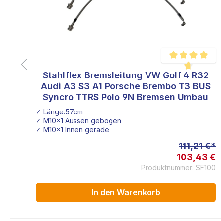
RS
Stahlflex Bremsleitung VW Golf 4 R32
liche Bewertung von 5 von 5 Sternen
Durchschnittlich
u
Audi A3 S3 A1 Porsche Brembo T3 BUS
Syncro TTRS Polo 9N Bremsen Umbau
✓ Länge:57cm
✓ M10x1 Aussen gebogen
✓ M10x1 Innen gerade
 €*
111,21 €*
8 €
103,43 €
121
Produktnummer: SF100
In den Warenkorb