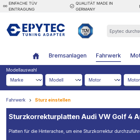
EINFACHE TÜV
QUALITÄT MADE IN
inhalt springen
EINTRAGUNG
GERMANY
Bremsanlagen
Fahrwerk
Mot
Modellauswahl
brandId
modelId
engineId
engine
Fahrwerk
Sturz einstellen
Sturzkorrekturplatten Audi VW Golf 4 Au
Platten für die Hinterachse, um eine Sturzkorrektur durchzuführ