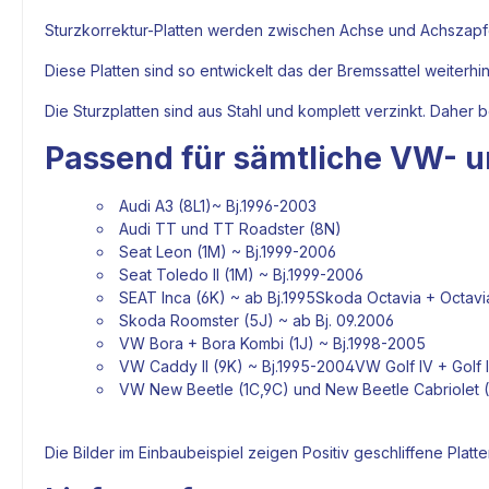
Sturzkorrektur-Platten werden zwischen Achse und
Achszap
Diese Platten sind so entwickelt das der
Bremssattel
weiterhin
Die Sturzplatten sind aus Stahl und komplett verzinkt. Daher
Passend für sämtliche VW- u
Audi A3 (8L1)~ Bj.1996-2003
Audi TT und TT Roadster (8N)
Seat Leon (1M) ~ Bj.1999-2006
Seat Toledo II (1M) ~ Bj.1999-2006
SEAT Inca (6K) ~ ab Bj.1995Skoda Octavia + Octavia 
Skoda Roomster (5J) ~ ab Bj. 09.2006
VW Bora + Bora Kombi (1J) ~ Bj.1998-2005
VW Caddy II (9K) ~ Bj.1995-2004VW Golf IV + Golf I
VW New Beetle (1C,9C) und New Beetle Cabriolet (1
Die Bilder im Einbaubeispiel zeigen Positiv geschliffene Plat