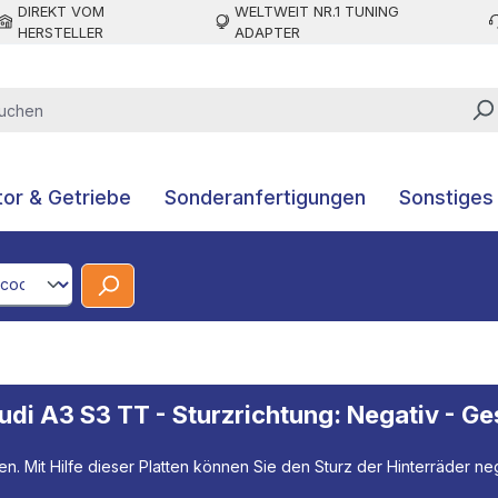
DIREKT VOM
WELTWEIT NR.1 TUNING
HERSTELLER
ADAPTER
or & Getriebe
Sonderanfertigungen
Sonstiges
CodeId
di A3 S3 TT - Sturzrichtung: Negativ - Ge
en. Mit Hilfe dieser Platten können Sie den Sturz der Hinterräder ne