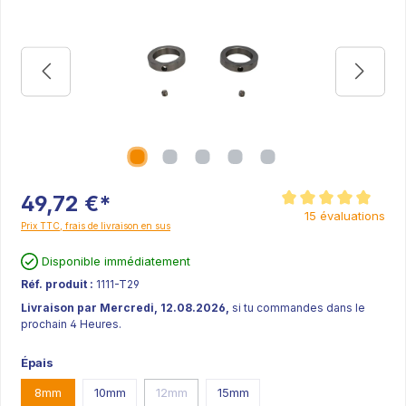
49,72 €*
Note moyenne de 5 sur
15 évaluations
Prix TTC, frais de livraison en sus
Disponible immédiatement
Réf. produit :
1111-T29
Livraison par Mercredi, 12.08.2026,
si tu commandes dans le
prochain 4 Heures.
Épais
8mm
10mm
12mm
15mm