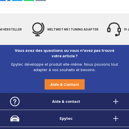
M HERSTELLER
WELTWEIT NR.1 TUNING ADAPTER
19
Vous avez des questions ou vous n'avez pas trouvé
votre article ?
Epytec développe et produit elle-même. Nous pouvons tout
adapter à vos souhaits et besoins.
Aide & Contact
Aide & contact
Epytec