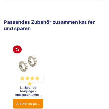
Passendes Zubehör zusammen kaufen
und sparen
%
Limiteur de
Note moyenne de 5 sur 5 étoiles
braquage -
épaisseur: 8mm -
diamètre: 23mm
Ajouter au panier