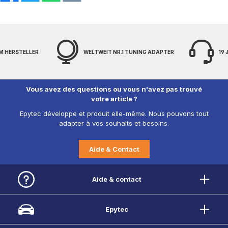
M HERSTELLER
WELTWEIT NR.1 TUNING ADAPTER
19
Vous avez des questions ou vous n'avez pas trouvé
votre article ?
Epytec développe et produit elle-même. Nous pouvons tout
adapter à vos souhaits et besoins.
Aide & Contact
Aide & contact
Epytec