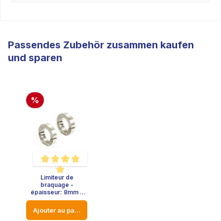
Passendes Zubehör zusammen kaufen
und sparen
%
Limiteur de
Note moyenne de 5 sur 5 étoiles
braquage -
épaisseur: 8mm -
diamètre: 23mm
Ajouter au panier