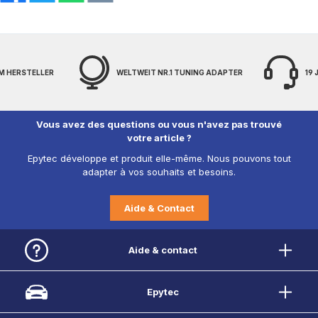
LLER
WELTWEIT NR.1 TUNING ADAPTER
19 JAHRE EX
Vous avez des questions ou vous n'avez pas trouvé
votre article ?
Epytec développe et produit elle-même. Nous pouvons tout
adapter à vos souhaits et besoins.
Aide & Contact
Aide & contact
Epytec