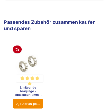
Passendes Zubehör zusammen kaufen
und sparen
%
Limiteur de
Note moyenne de 5 sur 5 étoiles
braquage -
épaisseur: 8mm -
diamètre: 23mm
Ajouter au panier