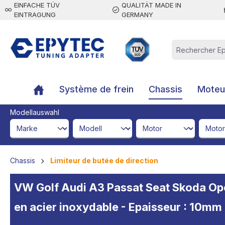
EINFACHE TÜV
QUALITÄT MADE IN
contenu principal
EINTRAGUNG
GERMANY
Système de frein
Chassis
Moteur
Modellauswahl
brandId
modelId
engineId
engine
Chassis
Limiteur de butée de direction
VW Golf Audi A3 Passat Seat Skoda Opel
en acier inoxydable - Epaisseur : 10mm