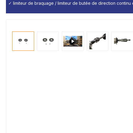
✓ limiteur de braquage / limiteur de butée de direction continu