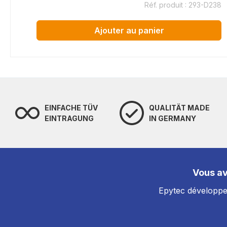
Réf. produit : 293-D238
Ajouter au panier
EINFACHE TÜV
QUALITÄT MADE
EINTRAGUNG
IN GERMANY
Vous av
Epytec développe 