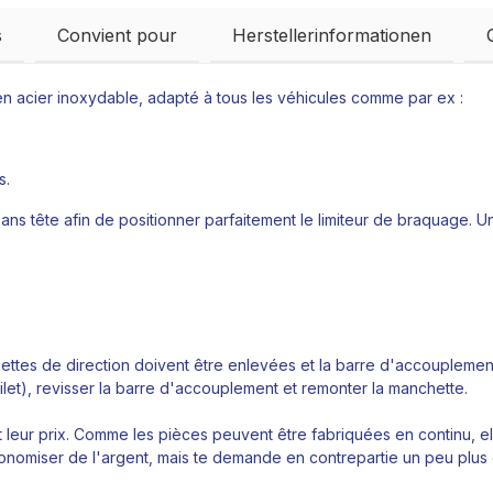
s
Convient pour
Herstellerinformationen
 en acier inoxydable, adapté à tous les véhicules comme par ex :
s.
ns tête afin de positionner parfaitement le limiteur de braquage. Une
s de direction doivent être enlevées et la barre d'accouplement doi
n filet), revisser la barre d'accouplement et remonter la manchette.
leur prix. Comme les pièces peuvent être fabriquées en continu, el
conomiser de l'argent, mais te demande en contrepartie un peu plu