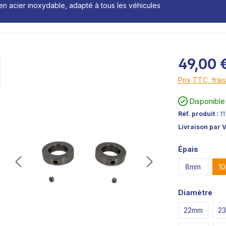
 en acier inoxydable, adapté à tous les véhicules
49,00 
Prix TTC, frais
Disponible
Réf. produit :
11
Livraison par 
Épais
8mm
1
Diamètre
22mm
2