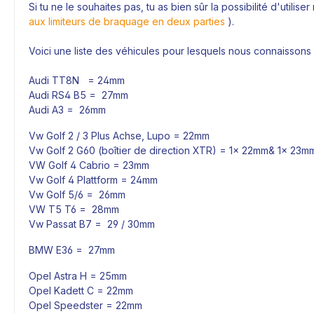
Si tu ne le souhaites pas, tu as bien sûr la possibilité d'utilise
aux limiteurs de braquage en deux parties
).
Voici une liste des véhicules pour lesquels nous connaissons l
Audi TT8N = 24mm
Audi RS4 B5 = 27mm
Audi A3 = 26mm
Vw Golf 2 / 3 Plus Achse, Lupo = 22mm
Vw Golf 2 G60 (boîtier de direction XTR) = 1x 22mm& 1x 23m
VW Golf 4 Cabrio = 23mm
Vw Golf 4 Plattform = 24mm
Vw Golf 5/6 = 26mm
VW T5 T6 = 28mm
Vw Passat B7 = 29 / 30mm
BMW E36 = 27mm
Opel Astra H = 25mm
Opel Kadett C = 22mm
Opel Speedster = 22mm