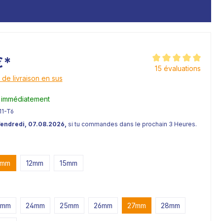
€*
Note moyenne de 5 s
15 évaluations
 de livraison en sus
 immédiatement
11-T6
Vendredi, 07.08.2026,
si tu commandes dans le prochain 3 Heures.
0mm
12mm
15mm
3mm
24mm
25mm
26mm
27mm
28mm