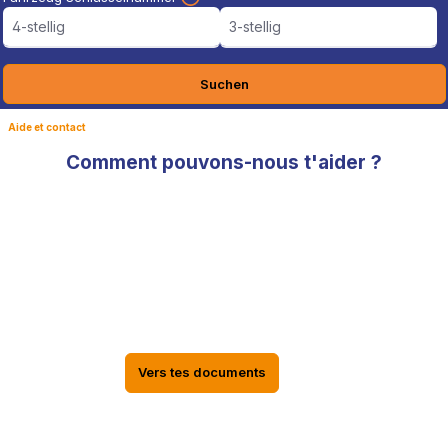
4-stellig
3-stellig
Suchen
Aide et contact
Comment pouvons-nous t'aider ?
Documents TÜV, informations sur le
statut de la livraison dans le compte
EPYTEC
Les documents TÜV, les informations sur le statut de livraison
de ta commande, les factures ainsi que tes données
personnelles se trouvent dans ton compte en ligne EPYTEC
Vers tes documents