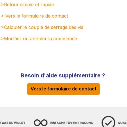
>Retour simple et rapide
> Vers le formulaire de contact
>Calculer le couple de serrage des vis
>Modifier ou annuler la command
e
Besoin d'aide supplémentaire ?
Vers le formulaire de contact
E WAS DU WILLST
EINFACHE TÜV EINTRAGUNG
QUAL