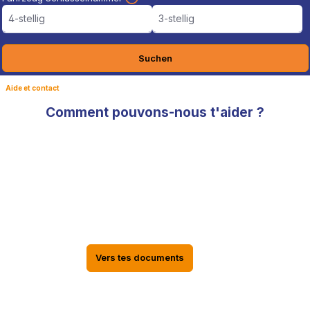
4-stellig
3-stellig
Suchen
Aide et contact
Comment pouvons-nous t'aider ?
Documents TÜV, informations sur le
statut de la livraison dans le compte
EPYTEC
Les documents TÜV, les informations sur le statut de livraison
de ta commande, les factures ainsi que tes données
personnelles se trouvent dans ton compte en ligne EPYTEC
Vers tes documents