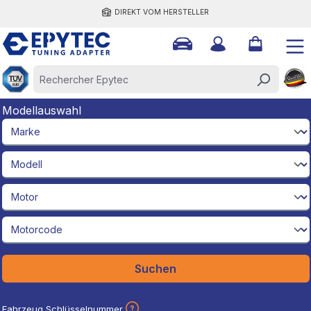
DIREKT VOM HERSTELLER
tenu principal
Modellauswahl
brandId
modelId
engineId
engineCodeId
Suchen
Fahrzeug Schlüsselnummer