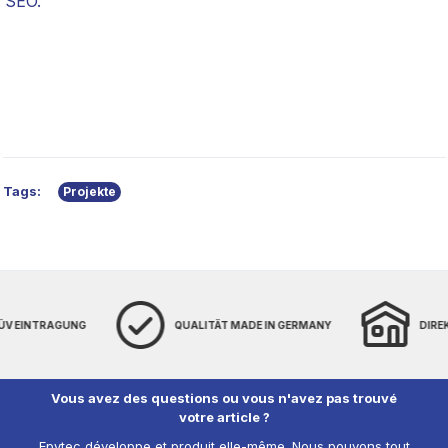
SEO.
Tags:
Projekte
TÜV EINTRAGUNG
QUALITÄT MADE IN GERMANY
DIRE
Vous avez des questions ou vous n'avez pas trouvé
votre article ?
Epytec développe et produit elle-même. Nous pouvons tout