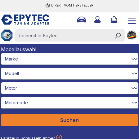
DIREKT VOM HERSTELLER
tenu principal
Modellauswahl
brandId
modelId
engineId
engineCodeId
Suchen
Fahrzeug Schlüsselnummer