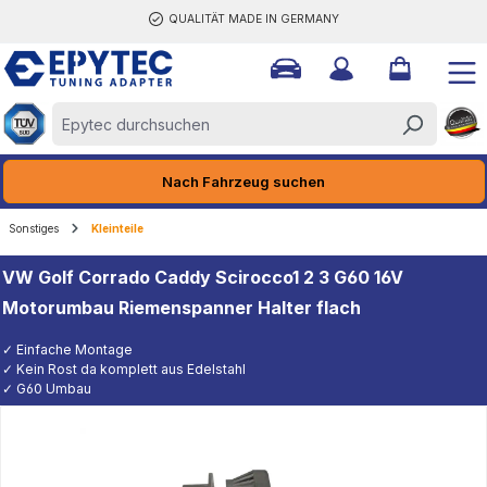
QUALITÄT MADE IN GERMANY
halt springen
Nach Fahrzeug suchen
Sonstiges
Kleinteile
VW Golf Corrado Caddy Scirocco1 2 3 G60 16V
Motorumbau Riemenspanner Halter flach
✓ Einfache Montage
✓ Kein Rost da komplett aus Edelstahl
✓ G60 Umbau