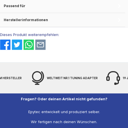
Passend für
Herstellerinformationen
Dieses Produkt weiterempfehlen:
M HERSTELLER
WELTWEIT NR.1 TUNING ADAPTER
19
Fragen? Oder deinen Artikel nicht gefunden?
Epytec entwickelt und produziert selber.
Wir fertigen nach deinen Wünschen.