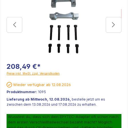
K
208,49 €*
Preise inkl. MwSt. zzgl. Versandkosten
Wieder verfügbar ab 12.08.2026
Produktnummer:
1095
Lieferung ab Mittwoch, 12.08.2026,
bestelle jetzt um es
zwischen dem 13.08.2026 und 17.08.2026 zu erhalten.
Wusstest du, dass sich dein EPYTEC-Adapter oft schon nach
dem ersten Verschleißteilwechsel bezahlt macht? Möglich
wird das durch OE-Bremsscheiben und -Sättel in höchster