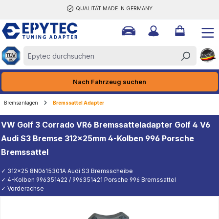
QUALITÄT MADE IN GERMANY
halt springen
Nach Fahrzeug suchen
Bremsanlagen
Bremssattel Adapter
VW Golf 3 Corrado VR6 Bremssatteladapter Golf 4 V6
Audi S3 Bremse 312x25mm 4-Kolben 996 Porsche
Bremssattel
✓ 312x25 8N0615301A Audi S3 Bremsscheibe
✓ 4-Kolben 996351422 / 996351421 Porsche 996 Bremssattel
✓ Vorderachse