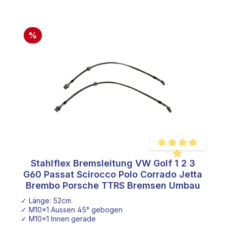
%
Stahlflex Bremsleitung VW Golf 1 2 3
Durchschnittliche Be
G60 Passat Scirocco Polo Corrado Jetta
Brembo Porsche TTRS Bremsen Umbau
✓ Länge: 52cm
422.53 7L6615123Q / 7L6615149 / 7L6615123J / 7L6615123N
✓ M10x1 Aussen 45° gebogen
✓ M10x1 Innen gerade