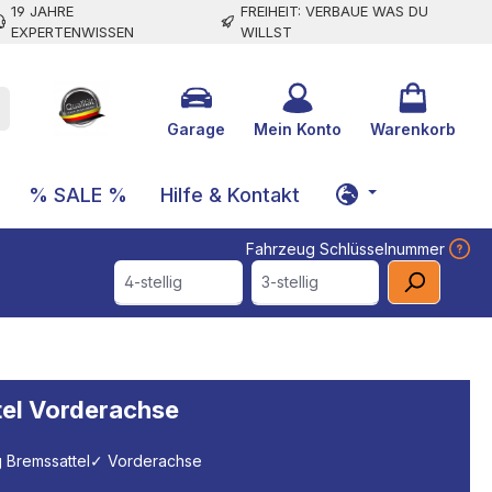
19 JAHRE
FREIHEIT: VERBAUE WAS DU
EXPERTENWISSEN
WILLST
Garage
Mein Konto
Warenkorb
% SALE %
Hilfe & Kontakt
Fahrzeug Schlüsselnummer
4-stellig
3-stellig
tel Vorderachse
Bremssattel
✓ Vorderachse