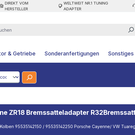
DIREKT VOM
WELTWEIT NR.1 TUNING
HERSTELLER
ADAPTER
or & Getriebe
Sonderanfertigungen
Sonstiges
CodeId
ne ZR18 Bremssatteladapter R32Bremssat
Kolben 95535142150 / 95535142250 Porsche Cayenne/ VW Tuareg 