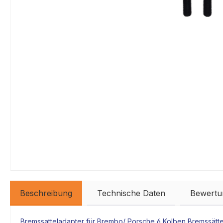
Beschreibung
Technische Daten
Bewertu
Bremssatteladapter
für Brembo/ Porsche 6 Kolben
Bremssätte