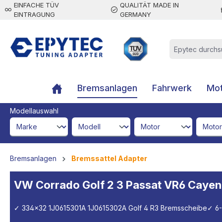
EINFACHE TÜV
QUALITÄT MADE IN
inhalt springen
EINTRAGUNG
GERMANY
Bremsanlagen
Fahrwerk
Mot
Modellauswahl
brandId
modelId
engineId
engine
Bremsanlagen
Bremssattel Adapter
VW Corrado Golf 2 3 Passat VR6 Cayen
✓ 334x32 1J0615301A 1J0615302A Golf 4 R3 Bremsscheibe
✓ 6-