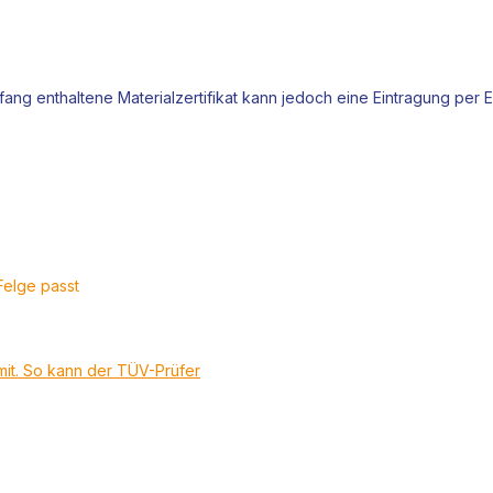
ang enthaltene Materialzertifikat kann jedoch eine Eintragung per
Felge passt
mit. So kann der TÜV-Prüfer