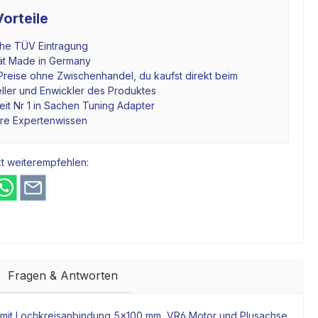
orteile
che TÜV Eintragung
tät Made in Germany
Preise ohne Zwischenhandel, du kaufst direkt beim
ller und Enwickler des Produktes
it Nr 1 in Sachen Tuning Adapter
hre Expertenwissen
t weiterempfehlen:
Fragen & Antworten
mit Lochkreisanbindung 5x100 mm, VR6
Motor
und Plusachse