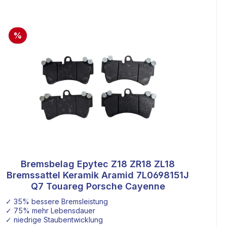
%
Bremsbelag Epytec Z18 ZR18 ZL18
wertung von 5 von 5 Sternen
Bremssattel Keramik Aramid 7L0698151J
Q7 Touareg Porsche Cayenne
✓ 35% bessere Bremsleistung
✓ 75% mehr Lebensdauer
✓ niedrige Staubentwicklung