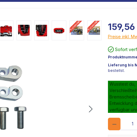
Kundenbild
Kundenbild
159,56
Preise inkl. M
Sofort ver
Produktnumme
Lieferung bis 
bestellst.
Wusstest du,
Verschleißtei
Bremsscheiben
Entwicklung d
verfügbar un