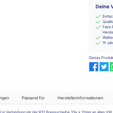
Deine V
Einfa
Quali
Faire 
Herste
Weltwe
19 Ja
Dieses Produk
ngen
Passend für
Herstellerinformationen
l
in Verbindung mit der R32
Bremsscheibe
334 x 32mm an allen VW 