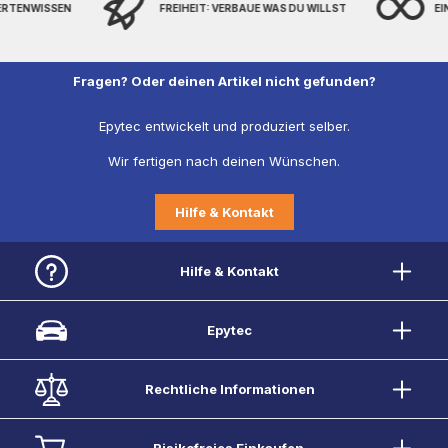
PERTENWISSEN
FREIHEIT: VERBAUE WAS DU WILLST
EI
Fragen? Oder deinen Artikel nicht gefunden?
Epytec entwickelt und produziert selber.
Wir fertigen nach deinen Wünschen.
Hilfe & Kontakt
Hilfe & Kontakt
Epytec
Rechtliche Informationen
Risikofreies Einkaufen