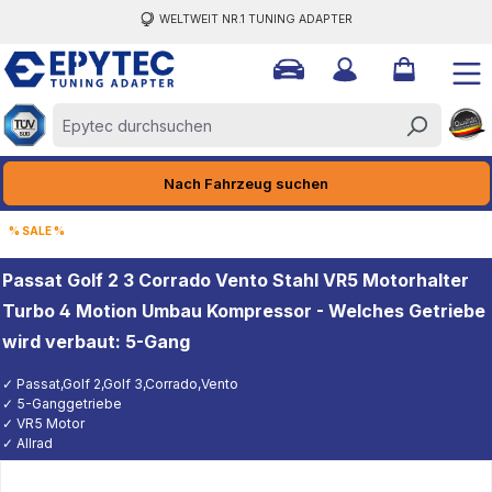
WELTWEIT NR.1 TUNING ADAPTER
halt springen
Nach Fahrzeug suchen
% SALE %
Passat Golf 2 3 Corrado Vento Stahl VR5 Motorhalter
Turbo 4 Motion Umbau Kompressor - Welches Getriebe
wird verbaut: 5-Gang
✓ Passat,Golf 2,Golf 3,Corrado,Vento
✓ 5-Ganggetriebe
✓ VR5 Motor
✓ Allrad