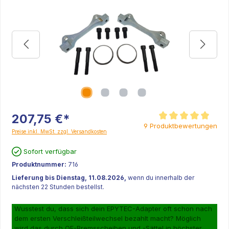
207,75 €*
Durchschnittliche Be
9 Produktbewertungen
Preise inkl. MwSt. zzgl. Versandkosten
Sofort verfügbar
Produktnummer:
716
Lieferung bis Dienstag, 11.08.2026,
wenn du innerhalb der
nächsten 22 Stunden bestellst.
Wusstest du, dass sich dein EPYTEC-Adapter oft schon nach
dem ersten Verschleißteilwechsel bezahlt macht? Möglich
wird das durch OE-Bremsscheiben und -Sättel in höchster