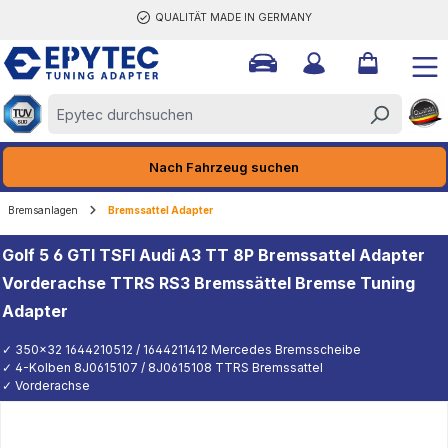
QUALITÄT MADE IN GERMANY
halt springen
Nach Fahrzeug suchen
Bremsanlagen
Bremssattel Adapter
Golf 5 6 GTI TSFI Audi A3 TT 8P Bremssattel Adapter
Vorderachse TTRS RS3 Bremssättel Bremse Tuning
Adapter
✓ 350x32 1644210512 / 1644211412 Mercedes Bremsscheibe
✓ 4-Kolben 8J0615107 / 8J0615108 TTRS Bremssattel
✓ Vorderachse