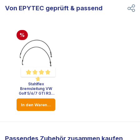
Von EPYTEC geprüft & passend
%
Stahlflex
Durchschnittliche Bewertung von 4.8 von 5 Sternen
Bremsleitung VW
Golf 5/6/7 GTI R32
Audi A3 S3 V6
Brembo TTRS
In den Warenkorb
Bremsen Umbau
Passendes Zubehör zusammen kaufen