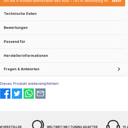
um die 4-Kolben Bremssättel des Audi TTRS in Verbindung mi…
Mehr
Technische Daten
Bewertungen
Passend für
Herstellerinformationen
Fragen & Antworten
Dieses Produkt weiterempfehlen:
M HERSTELLER
WELTWEIT NR.1 TUNING ADAPTER
19